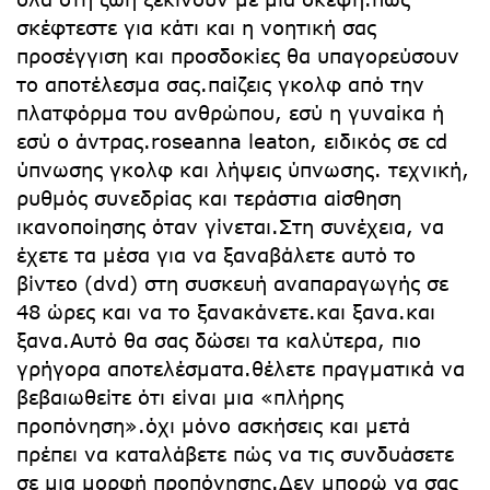
σκέφτεστε για κάτι και η νοητική σας
προσέγγιση και προσδοκίες θα υπαγορεύσουν
το αποτέλεσμα σας.παίζεις γκολφ από την
πλατφόρμα του ανθρώπου, εσύ η γυναίκα ή
εσύ ο άντρας.roseanna leaton, ειδικός σε cd
ύπνωσης γκολφ και λήψεις ύπνωσης. τεχνική,
ρυθμός συνεδρίας και τεράστια αίσθηση
ικανοποίησης όταν γίνεται.Στη συνέχεια, να
έχετε τα μέσα για να ξαναβάλετε αυτό το
βίντεο (dvd) στη συσκευή αναπαραγωγής σε
48 ώρες και να το ξανακάνετε.και ξανα.και
ξανα.Αυτό θα σας δώσει τα καλύτερα, πιο
γρήγορα αποτελέσματα.θέλετε πραγματικά να
βεβαιωθείτε ότι είναι μια «πλήρης
προπόνηση».όχι μόνο ασκήσεις και μετά
πρέπει να καταλάβετε πώς να τις συνδυάσετε
σε μια μορφή προπόνησης.Δεν μπορώ να σας