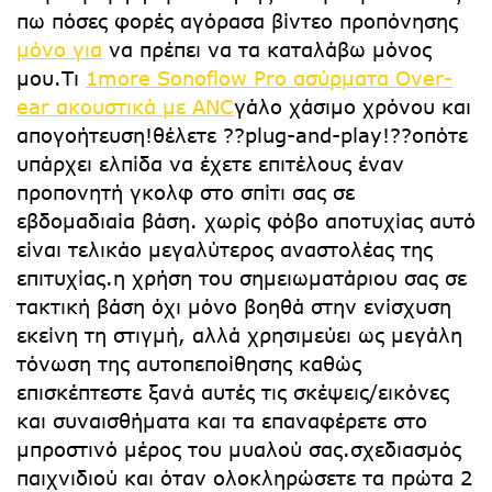
πω πόσες φορές αγόρασα βίντεο προπόνησης
μόνο για
να πρέπει να τα καταλάβω μόνος
μου.Τι
1more Sonoflow Pro ασύρματα Over-
ear ακουστικά με ANC
γάλο χάσιμο χρόνου και
απογοήτευση!θέλετε ??plug-and-play!??οπότε
υπάρχει ελπίδα να έχετε επιτέλους έναν
προπονητή γκολφ στο σπίτι σας σε
εβδομαδιαία βάση. χωρίς φόβο αποτυχίας αυτό
είναι τελικάο μεγαλύτερος αναστολέας της
επιτυχίας.η χρήση του σημειωματάριου σας σε
τακτική βάση όχι μόνο βοηθά στην ενίσχυση
εκείνη τη στιγμή, αλλά χρησιμεύει ως μεγάλη
τόνωση της αυτοπεποίθησης καθώς
επισκέπτεστε ξανά αυτές τις σκέψεις/εικόνες
και συναισθήματα και τα επαναφέρετε στο
μπροστινό μέρος του μυαλού σας.σχεδιασμός
παιχνιδιού και όταν ολοκληρώσετε τα πρώτα 2