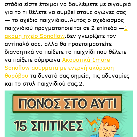
στάδια είστε έτοιμοι να δουλέψετε με σιγουριά
για το τι θέλετε να συμβεί στους αγώνες σας
— το σχέδιο παιχνιδιού.Αυτός ο σχεδιασμός
παιχνιδιού πραγματοποιείται σε 2 επίπεδα —
1
ακόμη ηχείο Sonoflow
.δεν γνωρίζετε τον
αντίπαλό σας, αλλά θα προετοιμαστείτε
διανοητικά να παίξετε το παιχνίδι που θέλετε
να παίξετε σύμφωνα
Ακουστικά 1more
Sonoflow ασύρματα με ενεργή ακύρωση
θορύβου
τα δυνατά σας σημεία, τις αδυναμίες
και το στυλ παιχνιδιού σας.2.