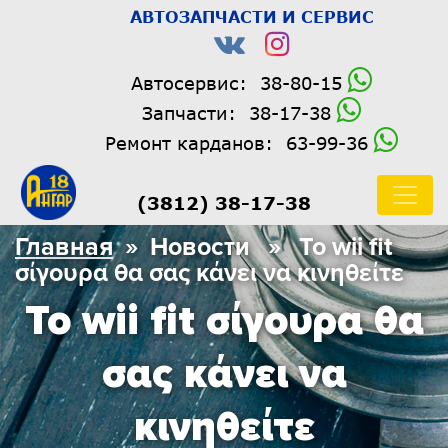
АВТОЗАПЧАСТИ И СЕРВИС
Автосервис:
38-80-15
Запчасти:
38-17-38
Ремонт карданов:
63-99-36
(3812) 38-17-38
Главная
» Новости » Το wii fit
σίγουρα θα σας κάνει να κινηθείτε
Το wii fit σίγουρα θα
σας κάνει να
κινηθείτε