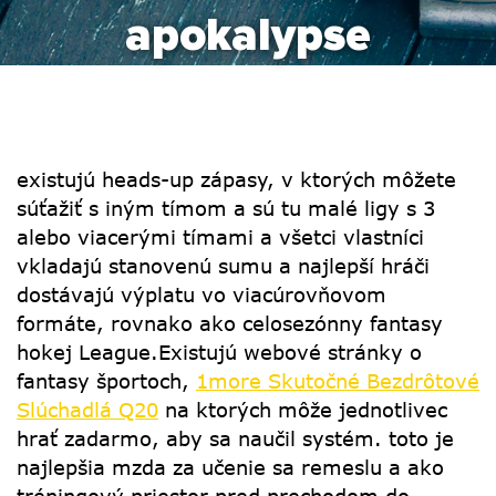
apokalypse
existujú heads-up zápasy, v ktorých môžete
súťažiť s iným tímom a sú tu malé ligy s 3
alebo viacerými tímami a všetci vlastníci
vkladajú stanovenú sumu a najlepší hráči
dostávajú výplatu vo viacúrovňovom
formáte, rovnako ako celosezónny fantasy
hokej League.Existujú webové stránky o
fantasy športoch,
1more Skutočné Bezdrôtové
Slúchadlá Q20
na ktorých môže jednotlivec
hrať zadarmo, aby sa naučil systém. toto je
najlepšia mzda za učenie sa remeslu a ako