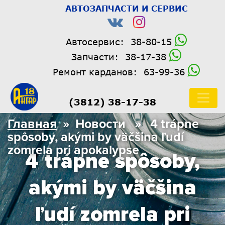
АВТОЗАПЧАСТИ И СЕРВИС
Автосервис:
38-80-15
Запчасти:
38-17-38
Ремонт карданов:
63-99-36
(3812) 38-17-38
Главная
» Новости » 4 trápne
spôsoby, akými by väčšina ľudí
zomrela pri apokalypse
4 trápne spôsoby,
akými by väčšina
ľudí zomrela pri