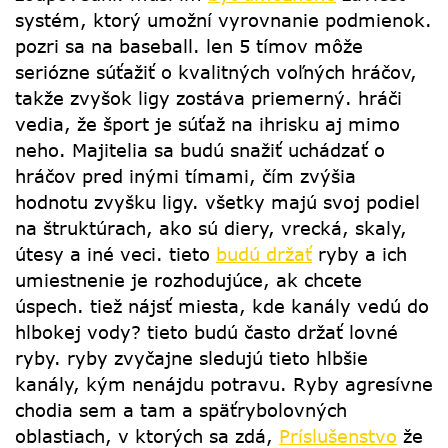
systém, ktorý umožní vyrovnanie podmienok.
pozri sa na baseball. len 5 tímov môže
seriózne súťažiť o kvalitných voľných hráčov,
takže zvyšok ligy zostáva priemerný. hráči
vedia, že šport je súťaž na ihrisku aj mimo
neho. Majitelia sa budú snažiť uchádzať o
hráčov pred inými tímami, čím zvýšia
hodnotu zvyšku ligy. všetky majú svoj podiel
na štruktúrach, ako sú diery, vrecká, skaly,
útesy a iné veci. tieto
budú držať
ryby a ich
umiestnenie je rozhodujúce, ak chcete
úspech. tiež nájsť miesta, kde kanály vedú do
hlbokej vody? tieto budú často držať lovné
ryby. ryby zvyčajne sledujú tieto hlbšie
kanály, kým nenájdu potravu. Ryby agresívne
chodia sem a tam a späťrybolovných
oblastiach, v ktorých sa zdá,
Príslušenstvo
že