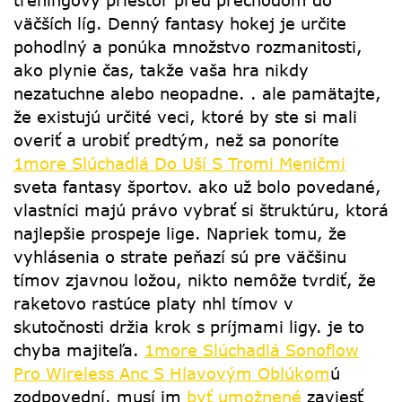
tréningový priestor pred prechodom do
väčších líg. Denný fantasy hokej je určite
pohodlný a ponúka množstvo rozmanitosti,
ako plynie čas, takže vaša hra nikdy
nezatuchne alebo neopadne. . ale pamätajte,
že existujú určité veci, ktoré by ste si mali
overiť a urobiť predtým, než sa ponoríte
1more Slúchadlá Do Uší S Tromi Meničmi
sveta fantasy športov. ako už bolo povedané,
vlastníci majú právo vybrať si štruktúru, ktorá
najlepšie prospeje lige. Napriek tomu, že
vyhlásenia o strate peňazí sú pre väčšinu
tímov zjavnou ložou, nikto nemôže tvrdiť, že
raketovo rastúce platy nhl tímov v
skutočnosti držia krok s príjmami ligy. je to
chyba majiteľa.
1more Slúchadlá Sonoflow
Pro Wireless Anc S Hlavovým Oblúkom
ú
zodpovední. musí im
byť umožnené
zaviesť