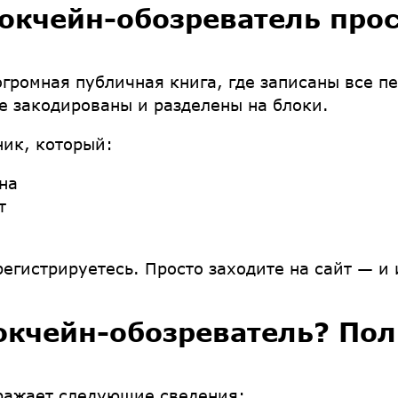
локчейн-обозреватель про
огромная публичная книга, где записаны все п
 закодированы и разделены на блоки.
ик, который:
на
т
регистрируетесь. Просто заходите на сайт — и
окчейн-обозреватель? По
ражает следующие сведения: