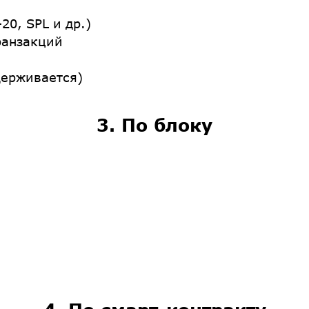
20, SPL и др.)
ранзакций
держивается)
3. По блоку