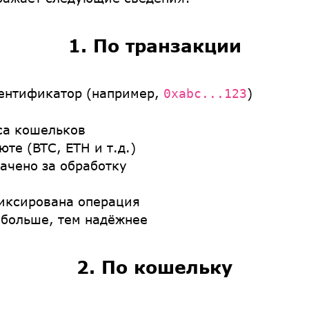
1. По транзакции
ентификатор (например,
)
0xabc...123
а кошельков
те (BTC, ETH и т.д.)
ачено за обработку
иксирована операция
больше, тем надёжнее
2. По кошельку