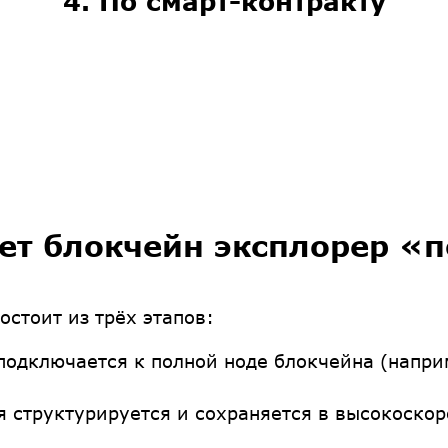
4. По смарт-контракту
ет блокчейн эксплорер «
остоит из трёх этапов:
одключается к полной ноде блокчейна (наприм
структурируется и сохраняется в высокоскоро