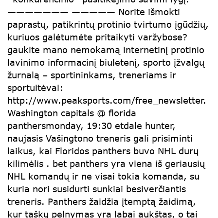
——————— ————— Norite išmokti
paprastų, patikrintų protinio tvirtumo įgūdžių,
kuriuos galėtumėte pritaikyti varžybose?
gaukite mano nemokamą internetinį protinio
lavinimo informacinį biuletenį, sporto įžvalgų
žurnalą – sportininkams, treneriams ir
sportuitėvai:
http://www.peaksports.com/free_newsletter.
Washington capitals @ florida
panthersmonday, 19:30 etdale hunter,
naujasis Vašingtono treneris gali prisiminti
laikus, kai Floridos panthers buvo NHL durų
kilimėlis . bet panthers yra viena iš geriausių
NHL komandų ir ne visai tokia komanda, su
kuria nori susidurti sunkiai besiverčiantis
treneris. Panthers žaidžia įtemptą žaidimą,
kur taškų pelnymas yra labai aukštas, o tai