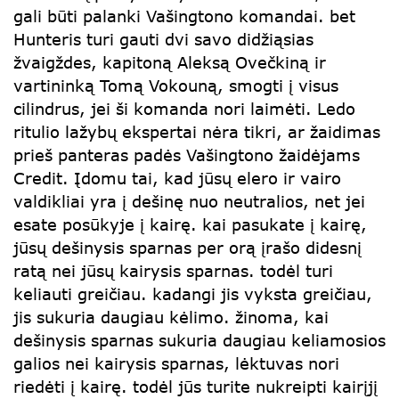
gali būti palanki Vašingtono komandai. bet
Hunteris turi gauti dvi savo didžiąsias
žvaigždes, kapitoną Aleksą Ovečkiną ir
vartininką Tomą Vokouną, smogti į visus
cilindrus, jei ši komanda nori laimėti. Ledo
ritulio lažybų ekspertai nėra tikri, ar žaidimas
prieš panteras padės Vašingtono žaidėjams
Credit. Įdomu tai, kad jūsų elero ir vairo
valdikliai yra į dešinę nuo neutralios, net jei
esate posūkyje į kairę. kai pasukate į kairę,
jūsų dešinysis sparnas per orą įrašo didesnį
ratą nei jūsų kairysis sparnas. todėl turi
keliauti greičiau. kadangi jis vyksta greičiau,
jis sukuria daugiau kėlimo. žinoma, kai
dešinysis sparnas sukuria daugiau keliamosios
galios nei kairysis sparnas, lėktuvas nori
riedėti į kairę. todėl jūs turite nukreipti kairįjį