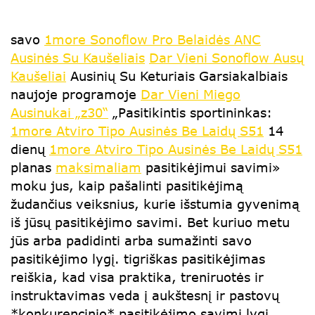
savo
1more Sonoflow Pro Belaidės ANC
Ausinės Su Kaušeliais
Dar Vieni Sonoflow Ausų
Kaušeliai
Ausinių Su Keturiais Garsiakalbiais
naujoje programoje
Dar Vieni Miego
Ausinukai „z30“
„Pasitikintis sportininkas:
1more Atviro Tipo Ausinės Be Laidų S51
14
dienų
1more Atviro Tipo Ausinės Be Laidų S51
planas
maksimaliam
pasitikėjimui savimi»
moku jus, kaip pašalinti pasitikėjimą
žudančius veiksnius, kurie išstumia gyvenimą
iš jūsų pasitikėjimo savimi. Bet kuriuo metu
jūs arba padidinti arba sumažinti savo
pasitikėjimo lygį. tigriškas pasitikėjimas
reiškia, kad visa praktika, treniruotės ir
instruktavimas veda į aukštesnį ir pastovų
*konkurencinio* pasitikėjimo savimi lygį.