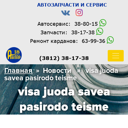
АВТОЗАПЧАСТИ И СЕРВИС
Автосервис:
38-80-15
Запчасти:
38-17-38
Ремонт карданов:
63-99-36
(3812) 38-17-38
Главная
» Новости » visa juoda
savea pasirodo teisme
visa juoda savea
pasirodo teisme