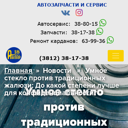
АВТОЗАПЧАСТИ И СЕРВИС
Автосервис:
38-80-15
Запчасти:
38-17-38
Ремонт карданов:
63-99-36
(3812) 38-17-38
Главная
» Новости » Умное
стекло против традиционных
жалюзи: До какой степени лучше
Умное стекло
для конфиденциальности?
против
традиционных