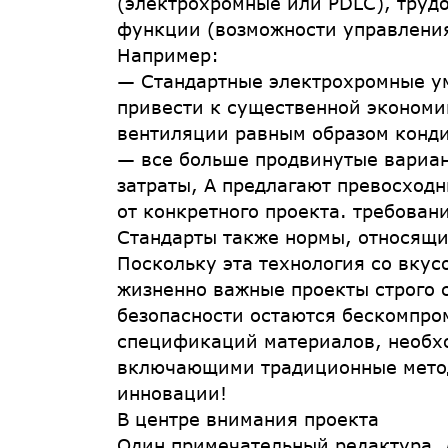
(электрохромные или PDLC), труд
функции (возможности управления
Например:
— Стандартные электрохромные умн
привести к существенной экономи
вентиляции равным образом конд
— все больше продвинутые вариан
затраты, А предлагают превосход
от конкретного проекта. требован
Стандарты также нормы, относящи
Поскольку эта технология со вкус
жизненно важные проекты строго 
безопасности остаются бескомпро
спецификаций материалов, необхо
включающими традиционные методы
инновации!
В центре внимания проекта
Один примечательный редактура,