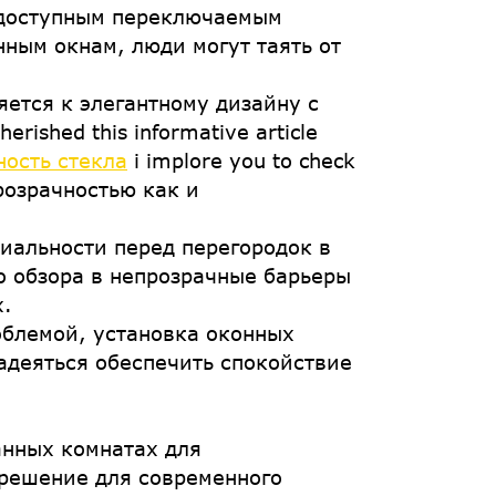
 доступным переключаемым
ным окнам, люди могут таять от
яется к элегантному дизайну с
ished this informative article
ность стекла
i implore you to check
розрачностью как и
иальности перед перегородок в
о обзора в непрозрачные барьеры
х.
облемой, установка оконных
адеяться обеспечить спокойствие
нных комнатах для
 решение для современного