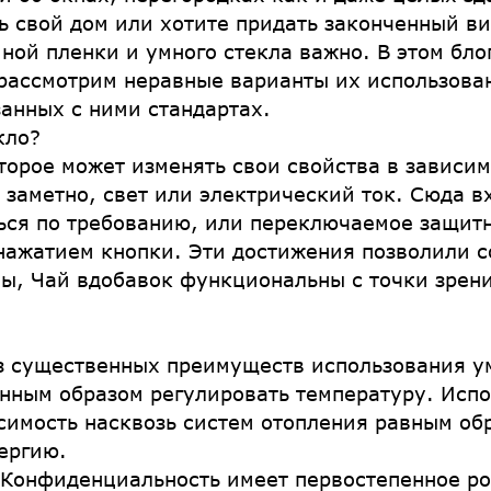
ь свой дом или хотите придать законченный в
ной пленки и умного стекла важно. В этом бл
рассмотрим неравные варианты их использова
занных с ними стандартах.
кло?
оторое может изменять свои свойства в зависи
 заметно, свет или электрический ток. Сюда в
ться по требованию, или переключаемое защит
нажатием кнопки. Эти достижения позволили со
ны, Чай вдобавок функциональны с точки зре
з существенных преимуществ использования ум
енным образом регулировать температуру. Исп
исимость насквозь систем отопления равным об
ергию.
 Конфиденциальность имеет первостепенное ро