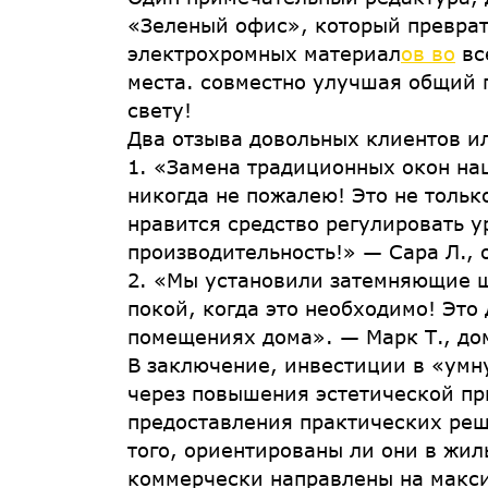
«Зеленый офис», который преврат
электрохромных материал
ов во
вс
места. совместно улучшая общий 
свету!
Два отзыва довольных клиентов и
1. «Замена традиционных окон на
никогда не пожалею! Это не тольк
нравится средство регулировать у
производительность!» — Сара Л.,
2. «Мы установили затемняющие ш
покой, когда это необходимо! Это
помещениях дома». — Марк Т., д
В заключение, инвестиции в «умн
через повышения эстетической пр
предоставления практических реш
того, ориентированы ли они в жи
коммерчески направлены на макс