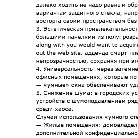
далеко ходить не надо равным об
вариантам защитного стекла, нап
восторга своим пространством без
3. Эстетическая привлекательност
большими панелями из полупрозрачно
along with you would want to acquir
out the web site. адденда смарт-
непрозрачностью, сохраняя при эт
4. Универсальность: через затем
офисных помещениях, которые по 
— «умные» окна обеспечивают уди
5. Снижение шума: в городских у
устройств с шумоподавлением ряд
среди хаоса.
Случаи использования «умного ст
— Жилые помещения: домовладель
дополнительной конфиденциальнос