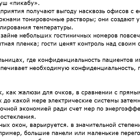
душ «пикабу».
приятия получают выгоду насквозь офисов с 
окнами тонировочные растворы; они создают 
улирования температуры.
изайне небольших гостиничных номеров повсеч
тная пленка; гости ценят контроль над своим
льницах, где конфиденциальность пациентов 
спечивает необходимую конфиденциальность, п
к, как жалюзи для очков, в сравнении с прям
х до какой мере электрические системы затем
рочной экономией ради счет мер по энергоэфф
остекления.
ных окон, варьируется. в значительной степен
апример, большие панели или маленькие перег