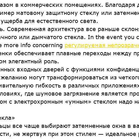
разом в коммерческих помещениях. Благодаря
ример матовому защитному стеклу или затемнен
 ущерба для естественного света.
ь. Современная архитектура все раньше склон
го или дымчатого стекла. In the event you cher
e more info concerning
регулируемая непрозрач
пленки обеспечивает плавные переходы между п
ом элегантный роль.
ненных входных дверей с функциями конфиденц
желанию могут трансформироваться из четког
вительную гибкость в различных приложения
словиях, где шумовое загрязнение является пр
ом с электрохромным «умным» стеклом надо н
екла»
цы все чаще выбирают затемненные окна в ва
ти, не жертвуя при этом стилем — идеальное