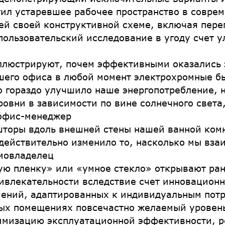
ил устаревшее рабочее пространство в соврем
ей своей конструктивной схеме, включая пере
пользовательский исследование в угоду счет у
ллюстрируют, почем эффективными оказались 
шего офиса в любой момент электрохромные б
о гораздо улучшило наше энергопотребление, 
ровни в зависимости по вине солнечного света
 офис-менеджер
торы вдоль внешней стены нашей ванной комн
 действительно изменило то, насколько мы вза
омовладелец
ую пленку» или «умное стекло» открывают ра
ивлекательности вследствие счет инновационно
ений, адаптированных к индивидуальным потр
лых помещениях повсечастно желаемый уровен
имизацию эксплуатационной эффективности, р