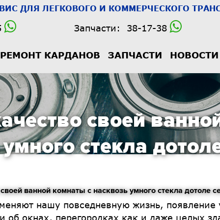
РВИС
ДЛЯ ЛЕГКОВОГО И КОММЕРЧЕСКОГО ТРАНС
5
Запчасти:
38-17-38
РЕМОНТ КАРДАНОВ
ЗАПЧАСТИ
НОВОСТИ
ачество своей ванно
 умного стекла дотоле
воей ванной комнаты с насквозь умного стекла дотоле се
о меняют нашу повседневную жизнь, появление 
 об окнах, перегородках как и даже целых зда