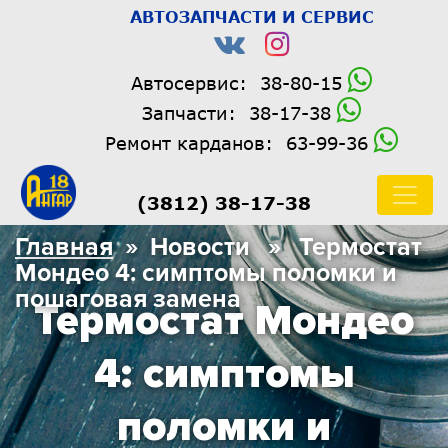
АВТОЗАПЧАСТИ И СЕРВИС
Автосервис:
38-80-15
Запчасти:
38-17-38
Ремонт карданов:
63-99-36
(3812) 38-17-38
Главная
» Новости » Термостат
Мондео 4: симптомы поломки и
пошаговая замена
Термостат Мондео
4: симптомы
поломки и