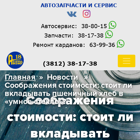
АВТОЗАПЧАСТИ И СЕРВИС
Автосервис:
38-80-15
Запчасти:
38-17-38
Ремонт карданов:
63-99-36
(3812) 38-17-38
Главная
» Новости »
Соображения стоимости: стоит ли
вкладывать пшеничный хлеб в
Соображения
«умное стекло»?
стоимости: стоит ли
вкладывать