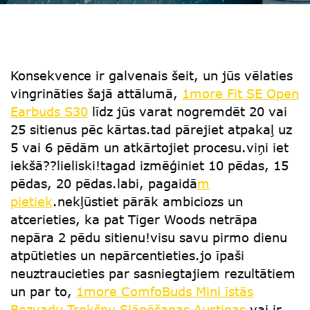
Konsekvence ir galvenais šeit, un jūs vēlaties
vingrināties šajā attālumā,
1more Fit SE Open
Earbuds S30
līdz jūs varat nogremdēt 20 vai
25 sitienus pēc kārtas.tad pārejiet atpakaļ uz
5 vai 6 pēdām un atkārtojiet procesu.viņi iet
iekšā??lieliski!tagad izmēģiniet 10 pēdas, 15
pēdas, 20 pēdas.labi, pagaidā
m
pietiek
.nekļūstiet pārāk ambiciozs un
atcerieties, ka pat Tiger Woods netrāpa
nepāra 2 pēdu sitienu!visu savu pirmo dienu
atpūtieties un nepārcentieties.jo īpaši
neuztraucieties par sasniegtajiem rezultātiem
un par to,
1more ComfoBuds Mini īstās
Bezvadu Trokšņu Slāpēšanas Austiņas
vai ir