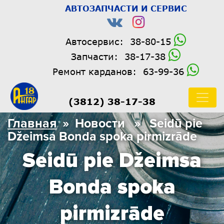
АВТОЗАПЧАСТИ И СЕРВИС
Автосервис:
38-80-15
Запчасти:
38-17-38
Ремонт карданов:
63-99-36
(3812) 38-17-38
Главная
» Новости » Seidū pie
Džeimsa Bonda spoka pirmizrāde
Seidū pie Džeimsa
Bonda spoka
pirmizrāde