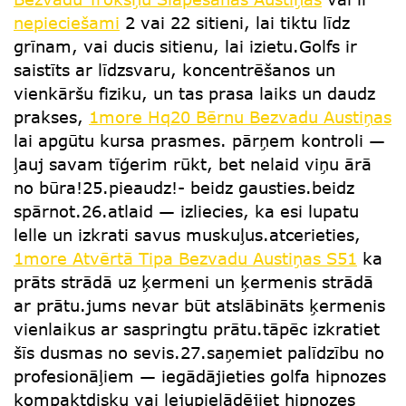
nepieciešami
2 vai 22 sitieni, lai tiktu līdz
grīnam, vai ducis sitienu, lai izietu.Golfs ir
saistīts ar līdzsvaru, koncentrēšanos un
vienkāršu fiziku, un tas prasa laiks un daudz
prakses,
1more Hq20 Bērnu Bezvadu Austiņas
lai apgūtu kursa prasmes. pārņem kontroli —
ļauj savam tīģerim rūkt, bet nelaid viņu ārā
no būra!25.pieaudz!- beidz gausties.beidz
spārnot.26.atlaid — izliecies, ka esi lupatu
lelle un izkrati savus muskuļus.atcerieties,
1more Atvērtā Tipa Bezvadu Austiņas S51
ka
prāts strādā uz ķermeni un ķermenis strādā
ar prātu.jums nevar būt atslābināts ķermenis
vienlaikus ar saspringtu prātu.tāpēc izkratiet
šīs dusmas no sevis.27.saņemiet palīdzību no
profesionāļiem — iegādājieties golfa hipnozes
kompaktdisku vai lejupielādējiet hipnozes