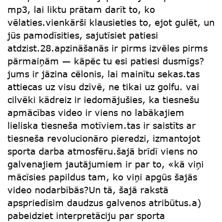
mp3, lai liktu prātam darīt to, ko
vēlaties.vienkārši klausieties to, ejot gulēt, un
jūs pamodīsities, sajutīsiet patiesi
atdzist.28.apzināšanās ir pirms izvēles pirms
pārmaiņām — kāpēc tu esi patiesi dusmīgs?
jums ir jāzina cēlonis, lai mainītu sekas.tas
attiecas uz visu dzīvē, ne tikai uz golfu. vai
cilvēki kādreiz ir iedomājušies, ka tiesnešu
apmācības video ir viens no labākajiem
lieliska tiesneša motīviem.tas ir saistīts ar
tiesneša revolucionāro pieredzi, izmantojot
sporta darba atmosfēru.šajā brīdī viens no
galvenajiem jautājumiem ir par to, «kā viņi
mācīsies papildus tam, ko viņi apgūs šajās
video nodarbībās?Un tā, šajā rakstā
apspriedīsim daudzus galvenos atribūtus.a)
pabeidziet interpretāciju par sporta