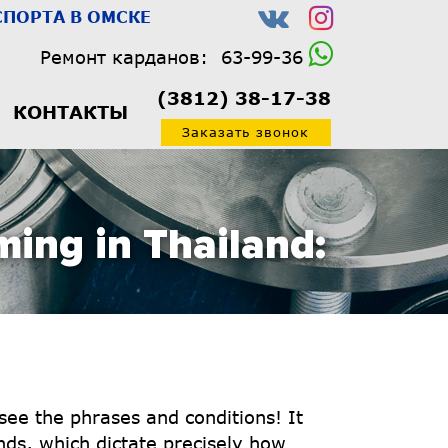
ПОРТА В ОМСКЕ
Ремонт карданов:
63-99-36
(3812) 38-17-38
КОНТАКТЫ
Заказать звонок
ming in Thailand:
see the phrases and conditions! It
ds, which dictate precisely how