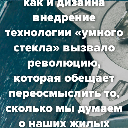
как и дизайна
внедрение
технологии «умного
стекла» вызвало
революцию,
которая обещает
переосмыслить то,
сколько мы думаем
о наших жилых