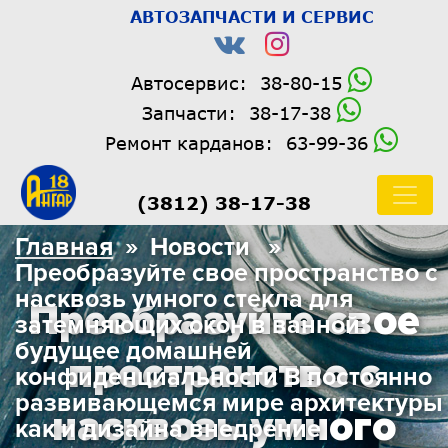
АВТОЗАПЧАСТИ И СЕРВИС
Автосервис:
38-80-15
Запчасти:
38-17-38
Ремонт карданов:
63-99-36
(3812) 38-17-38
Главная
» Новости »
Преобразуйте свое пространство с
насквозь умного стекла для
Преобразуйте свое
затемняющих окон в ванной:
будущее домашней
пространство с
конфиденциальности В постоянно
развивающемся мире архитектуры
насквозь умного
как и дизайна внедрение