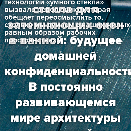
технологии «умного стекла»
стекла для
вызвало революцию, которая
обещает переосмыслить то,
затемняющих окон
сколько мы думаем о наших жилых
равным образом рабочих
в ванной: будущее
пространствах.
домашней
конфиденциальност
В постоянно
развивающемся
мире архитектуры