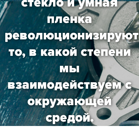
стекло и умная
пленка
революционизируют
то, в какой степени
мы
взаимодействуем с
окружающей
средой.