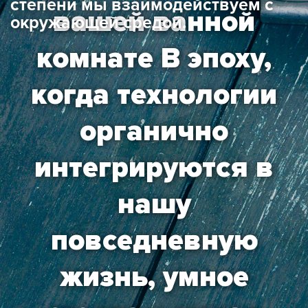
степени мы взаимодействуем с
вашей ванной
окружающей средой.
комнате В эпоху,
когда технологии
органично
интегрируются в
нашу
повседневную
жизнь, умное