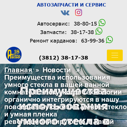
АВТОЗАПЧАСТИ И СЕРВИС
Автосервис:
38-80-15
Запчасти:
38-17-38
Ремонт карданов:
63-99-36
(3812) 38-17-38
Главная
» Новости »
Преимущества использования
умного стекла в вашей ванной
Преимущества
комнате В эпоху, когда технологии
органично интегрируются в нашу
использования
повседневную жизнь, умное стекло
и умная пленка
умного стекла в
революционизируют то, в какой