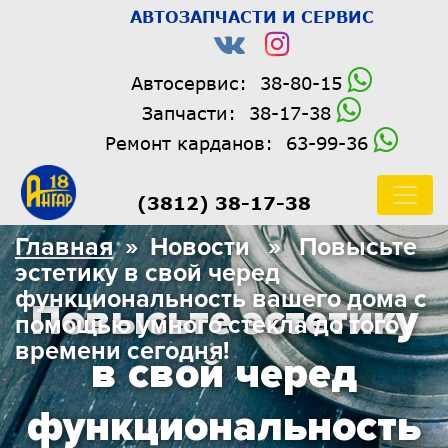
АВТОЗАПЧАСТИ И СЕРВИС
Автосервис:
38-80-15
Запчасти:
38-17-38
Ремонт карданов:
63-99-36
(3812) 38-17-38
Главная
» Новости » Повысьте
эстетику в свой черед
функциональность вашего дома с
Повысьте эстетику
помощью умного стекла до того
времени сегодня!
в свой черед
функциональность