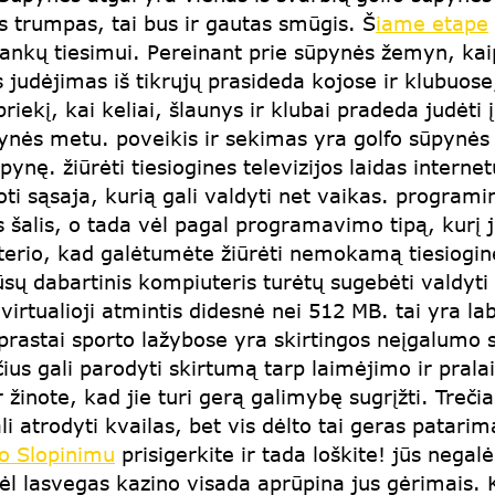
s trumpas, tai bus ir gautas smūgis. Š
iame etape
rankų tiesimui. Pereinant prie sūpynės žemyn, kai
s judėjimas iš tikrųjų prasideda kojose ir klubuose
iekį, kai keliai, šlaunys ir klubai pradeda judėti į 
ynės metu. poveikis ir sekimas yra golfo sūpynės
pynę. žiūrėti tiesiogines televizijos laidas interne
i sąsaja, kurią gali valdyti net vaikas. programi
s šalis, o tada vėl pagal programavimo tipą, kurį 
terio, kad galėtumėte žiūrėti nemokamą tiesioginę 
ų dabartinis kompiuteris turėtų sugebėti valdyti k
virtualioji atmintis didesnė nei 512 MB. tai yra lab
astai sporto lažybose yra skirtingos neįgalumo sis
čius gali parodyti skirtumą tarp laimėjimo ir prala
 žinote, kad jie turi gerą galimybę sugrįžti. Treči
i atrodyti kvailas, bet vis dėlto tai geras patarim
o Slopinimu
prisigerkite ir tada loškite! jūs negal
ėl lasvegas kazino visada aprūpina jus gėrimais. 