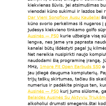
kiekvienas šūvis. jei atsimušimas bu
vienodai kūno sukimui ir lazdos bei 
Dar Vieni Sonoflow Ausų Kaušeliai
ši
kūno svorio perkėlimas iš nugaros į pr
judesys kiekvieno tinkamo golfo sūp
Ausinės — P50
kurie užbaigia visą sū
lengva, nes jame yra paprasta naudot
kanalai būtų išdėstyti pagal jų kilmė
Net nereikia nusipirkti naujo kompiu
naudodami šią programinę įrangą. jūs
MHz,
1more Fit Open Earbuds S50
o 
jau įdiegė dauguma kompiuterių. Papr
trijų taškų skirtumas, tačiau šis skai
numerius ir padėkite pinigus ten, kur
Ausinės — P50
kurį jums siūlome, gal
Belaidės Ausinės Su Aktyviu Triukšm
alkoholiui drumsti smegenis.štai kod