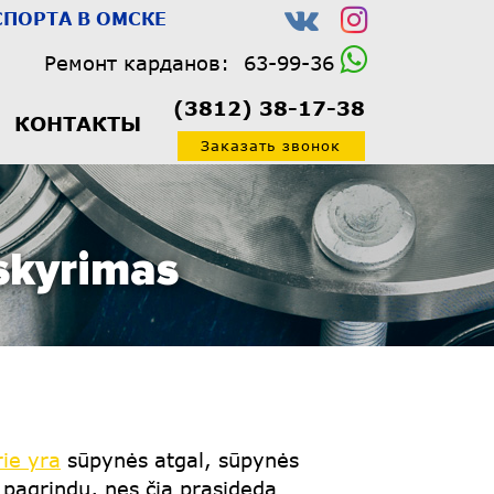
ПОРТА В ОМСКЕ
Ремонт карданов:
63-99-36
(3812) 38-17-38
КОНТАКТЫ
Заказать звонок
skyrimas
rie yra
sūpynės atgal, sūpynės
 pagrindų, nes čia prasideda