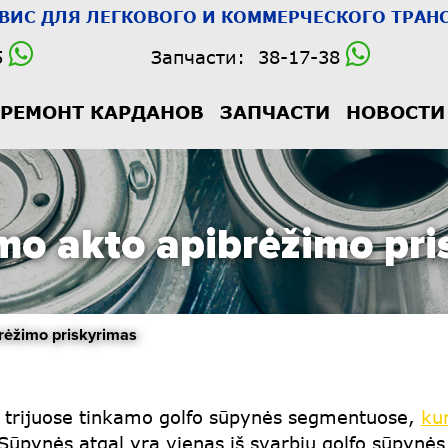
РВИС
ДЛЯ ЛЕГКОВОГО И КОММЕРЧЕСКОГО ТРАНС
5
Запчасти:
38-17-38
РЕМОНТ КАРДАНОВ
ЗАПЧАСТИ
НОВОСТИ
imo akto apibrėžimo pri
ėžimo priskyrimas
i trijuose tinkamo golfo sūpynės segmentuose,
ku
 Sūpynės atgal yra vienas iš svarbių golfo sūpynės