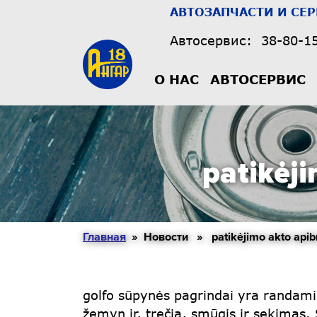
АВТОЗАПЧАСТИ И СЕ
Автосервис:
38-80-1
О НАС
АВТОСЕРВИС
patikėj
Главная
» Новости » patikėjimo akto apibr
golfo sūpynės pagrindai yra randam
žemyn ir, trečia, smūgis ir sekimas.