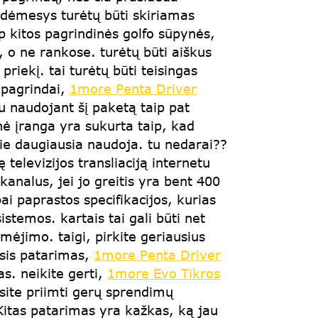
dėmesys turėtų būti skiriamas
p kitos pagrindinės golfo sūpynės,
, o ne rankose. turėtų būti aiškus
priekį. tai turėtų būti teisingas
 pagrindai,
1more Penta Driver
tu naudojant šį paketą taip pat
nė įranga yra sukurta taip, kad
jie daugiausia naudoja. tu nedarai??
televizijos transliaciją internetu
analus, jei jo greitis yra bent 400
ai paprastos specifikacijos, kurias
temos. kartais tai gali būti net
imėjimo. taigi, pirkite geriausius
asis patarimas,
1more Penta Driver
as. neikite gerti,
1more Evo Tikros
ėsite priimti gerų sprendimų
Kitas patarimas yra kažkas, ką jau