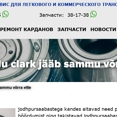
РВИС
ДЛЯ ЛЕГКОВОГО И КОММЕРЧЕСКОГО ТРАНС
5
Запчасти:
38-17-38
РЕМОНТ КАРДАНОВ
ЗАПЧАСТИ
НОВОСТИ
lu clark jääb sammu võ
ammu võrra ette
jodhpursaabastega kandes aitavad need pii
hõõrdumist ning takistavad jodhpursaabast