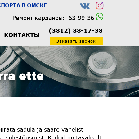
ПОРТА В ОМСКЕ
Ремонт карданов:
63-99-36
(3812) 38-17-38
КОНТАКТЫ
Заказать звонок
rra ette
rata sadula ja sääre vahelist
e ülestõusmist. Kedrid on tavaliselt