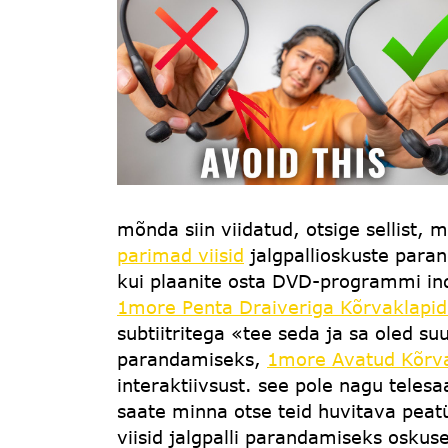
mõnda siin viidatud, otsige sellist,
parimad viisid
jalgpallioskuste paran
kui plaanite osta DVD-programmi indi
1more Penta Draiveriga Kõrvaklapi
subtiitritega «tee seda ja sa oled 
parandamiseks,
1more Avatud Kõrv
interaktiivsust. see pole nagu teles
saate minna otse teid huvitava peatük
viisid jalgpalli parandamiseks osku