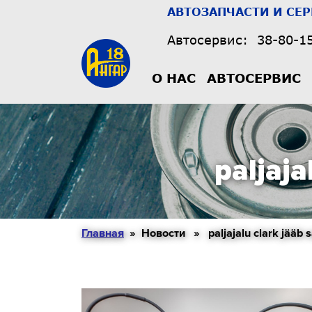
АВТОЗАПЧАСТИ И СЕ
Автосервис:
38-80-1
О НАС
АВТОСЕРВИС
paljaja
Главная
» Новости » paljajalu clark jääb s