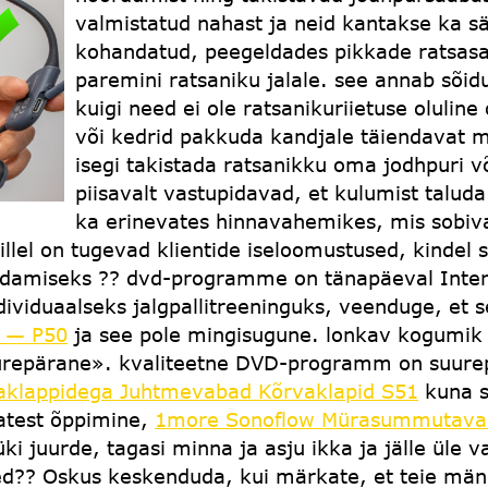
valmistatud nahast ja neid kantakse ka s
kohandatud, peegeldades pikkade ratsasa
paremini ratsaniku jalale. see annab sõid
kuigi need ei ole ratsanikuriietuse oluline 
või kedrid pakkuda kandjale täiendavat m
isegi takistada ratsanikku oma jodhpuri 
piisavalt vastupidavad, et kulumist talud
ka erinevates hinnavahemikes, mis sobivad
 millel on tugevad klientide iseloomustused, kind
damiseks ?? dvd-programme on tänapäeval Interneti
viduaalseks jalgpallitreeninguks, veenduge, et se
d — P50
ja see pole mingisugune. lonkav kogumik j
suurepärane». kvaliteetne DVD-programm on suurepä
aklappidega Juhtmevabad Kõrvaklapid S51
kuna s
aatest õppimine,
1more Sonoflow Mürasummutavad
i juurde, tagasi minna ja asju ikka ja jälle üle v
sed?? Oskus keskenduda, kui märkate, et teie mä