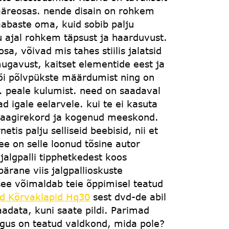
ääreosas. nende disain on rohkem
abaste oma, kuid sobib palju
u ajal rohkem täpsust ja haarduvust.
osa, võivad mis tahes stiilis jalatsid
ugavust, kaitset elementide eest ja
või põlvpükste määrdumist ning on
a. peale kulumist. need on saadaval
 igale eelarvele. kui te ei kasuta
el saagirekord ja kogenud meeskond.
s palju selliseid beebisid, nii et
e on selle loonud tõsine autor
algpalli tipphetkedest koos
rane viis jalgpallioskuste
ee võimaldab teie õppimisel teatud
 Kõrvaklapid Hq30
sest dvd-de abil
aadata, kuni saate pildi. Parimad
ngus on teatud valdkond, mida pole?