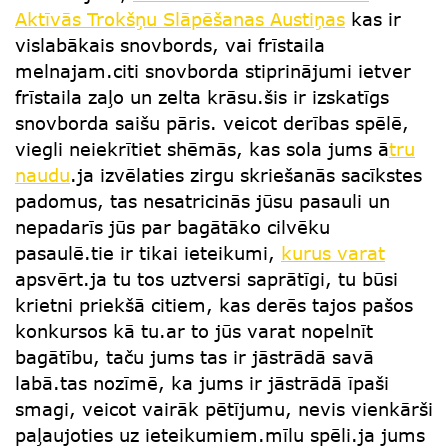
Aktīvās Trokšņu Slāpēšanas Austiņas
kas ir
vislabākais snovbords, vai frīstaila
melnajam.citi snovborda stiprinājumi ietver
frīstaila zaļo un zelta krāsu.šis ir izskatīgs
snovborda saišu pāris. veicot derības spēlē,
viegli neiekrītiet shēmās, kas sola jums ā
tru
naudu
.ja izvēlaties zirgu skriešanās sacīkstes
padomus, tas nesatricinās jūsu pasauli un
nepadarīs jūs par bagātāko cilvēku
pasaulē.tie ir tikai ieteikumi,
kurus varat
apsvērt.ja tu tos uztversi saprātīgi, tu būsi
krietni priekšā citiem, kas derēs tajos pašos
konkursos kā tu.ar to jūs varat nopelnīt
bagātību, taču jums tas ir jāstrādā savā
labā.tas nozīmē, ka jums ir jāstrādā īpaši
smagi, veicot vairāk pētījumu, nevis vienkārši
paļaujoties uz ieteikumiem.mīlu spēli.ja jums