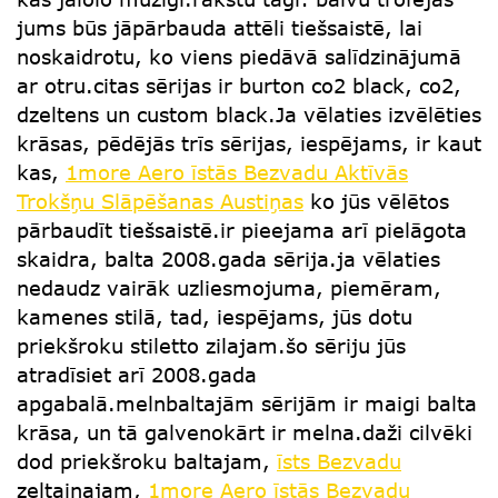
jums būs jāpārbauda attēli tiešsaistē, lai
noskaidrotu, ko viens piedāvā salīdzinājumā
ar otru.citas sērijas ir burton co2 black, co2,
dzeltens un custom black.Ja vēlaties izvēlēties
krāsas, pēdējās trīs sērijas, iespējams, ir kaut
kas,
1more Aero īstās Bezvadu Aktīvās
Trokšņu Slāpēšanas Austiņas
ko jūs vēlētos
pārbaudīt tiešsaistē.ir pieejama arī pielāgota
skaidra, balta 2008.gada sērija.ja vēlaties
nedaudz vairāk uzliesmojuma, piemēram,
kamenes stilā, tad, iespējams, jūs dotu
priekšroku stiletto zilajam.šo sēriju jūs
atradīsiet arī 2008.gada
apgabalā.melnbaltajām sērijām ir maigi balta
krāsa, un tā galvenokārt ir melna.daži cilvēki
dod priekšroku baltajam,
īsts Bezvadu
zeltainajam,
1more Aero īstās Bezvadu