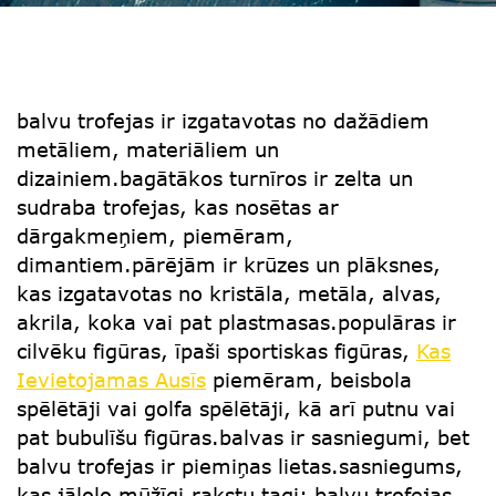
balvu trofejas ir izgatavotas no dažādiem
metāliem, materiāliem un
dizainiem.bagātākos turnīros ir zelta un
sudraba trofejas, kas nosētas ar
dārgakmeņiem, piemēram,
dimantiem.pārējām ir krūzes un plāksnes,
kas izgatavotas no kristāla, metāla, alvas,
akrila, koka vai pat plastmasas.populāras ir
cilvēku figūras, īpaši sportiskas figūras,
Kas
Ievietojamas Ausīs
piemēram, beisbola
spēlētāji vai golfa spēlētāji, kā arī putnu vai
pat bubulīšu figūras.balvas ir sasniegumi, bet
balvu trofejas ir piemiņas lietas.sasniegums,
kas jālolo mūžīgi.rakstu tagi: balvu trofejas