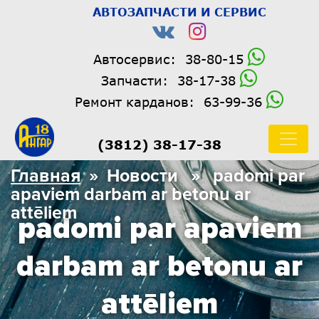
АВТОЗАПЧАСТИ И СЕРВИС
Автосервис:
38-80-15
Запчасти:
38-17-38
Ремонт карданов:
63-99-36
(3812) 38-17-38
Главная
» Новости » padomi par
apaviem darbam ar betonu ar
attēliem
padomi par apaviem
darbam ar betonu ar
attēliem