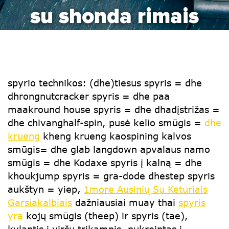
su shonda rimais
spyrio technikos: (dhe)tiesus spyris = dhe
dhrongnutcracker spyris = dhe paa
maakround house spyris = dhe dhadįstrižas =
dhe chivanghalf-spin, pusė kelio smūgis =
dhe
krueng
kheng krueng kaospining kalvos
smūgis= dhe glab langdown apvalaus namo
smūgis = dhe Kodaxe spyris į kalną = dhe
khoukjump spyris = gra-dode dhestep spyris
aukštyn = yiep,
1more Ausinių Su Keturiais
Garsiakalbiais
dažniausiai muay thai
spyris
yra
kojų smūgis (theep) ir spyris (tae),