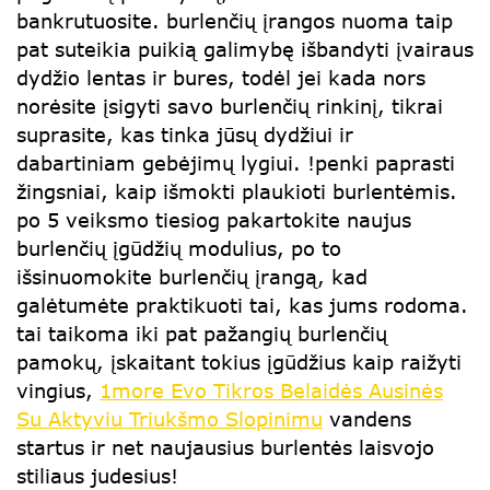
bankrutuosite. burlenčių įrangos nuoma taip
pat suteikia puikią galimybę išbandyti įvairaus
dydžio lentas ir bures, todėl jei kada nors
norėsite įsigyti savo burlenčių rinkinį, tikrai
suprasite, kas tinka jūsų dydžiui ir
dabartiniam gebėjimų lygiui. !penki paprasti
žingsniai, kaip išmokti plaukioti burlentėmis.
po 5 veiksmo tiesiog pakartokite naujus
burlenčių įgūdžių modulius, po to
išsinuomokite burlenčių įrangą, kad
galėtumėte praktikuoti tai, kas jums rodoma.
tai taikoma iki pat pažangių burlenčių
pamokų, įskaitant tokius įgūdžius kaip raižyti
vingius,
1more Evo Tikros Belaidės Ausinės
Su Aktyviu Triukšmo Slopinimu
vandens
startus ir net naujausius burlentės laisvojo
stiliaus judesius!