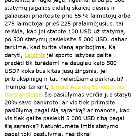
statymų įsigalios didelių skaičių dėsnis ir
galiausiai priartėsite prie 55 % laimėtojų arba
275 laimėtojai prieš 225 pralaimėjusius. tai
reiškia, kad jei statote 100 USD už statymą,
po 500 statymų pasieksite 5 000 USD. dabar
tarkime, kad turite vieną apribojimą. Ką
daryti,
Laidinis
jei sporto lažybas galite
pradėti tik turėdami ne daugiau kaip 500
USD? koks bus kitas jūsų žingsnis, jei
pritrūkspinigų ir tau neleidžiama perkrauti?
Trumpai tariant,
1more Ausinių Su Keturiais
Garsiakalbiais
šis pasiūlymas verčia jus statyti
20% savo bankroto. ar vis tiek priimsite
pasiūlymą pagal šią sąranką? ar manote, kad
vis tiek galite pasiekti 5 000 USD ribą pagal
šią sąranką? Neturėtumėte imtis statymo
pagal tokį pasiūlymą, nes tikrai