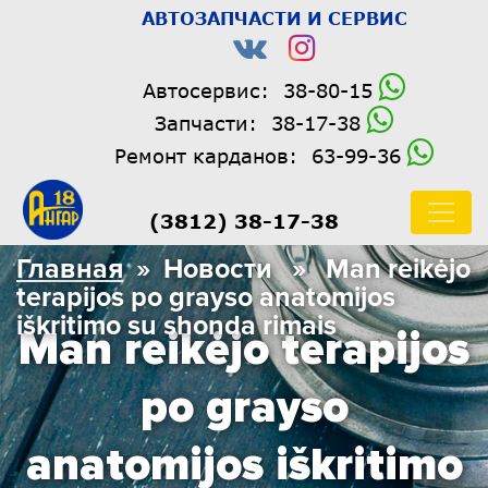
АВТОЗАПЧАСТИ И СЕРВИС
Автосервис:
38-80-15
Запчасти:
38-17-38
Ремонт карданов:
63-99-36
(3812) 38-17-38
Главная
» Новости » Man reikėjo
terapijos po grayso anatomijos
iškritimo su shonda rimais
Man reikėjo terapijos
po grayso
anatomijos iškritimo