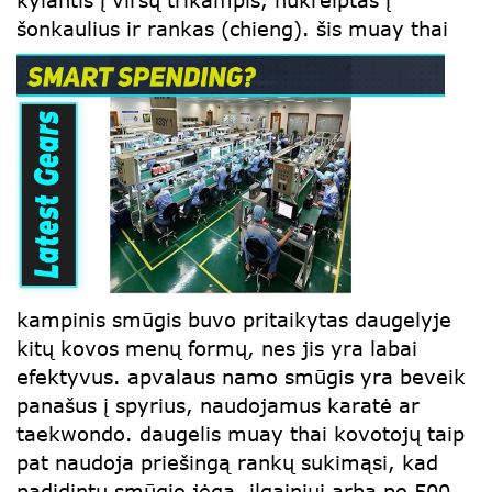
kylantis į viršų trikampis, nukreiptas į
šonkaulius ir rankas (chieng).
šis muay thai
kampinis smūgis buvo pritaikytas daugelyje
kitų kovos menų formų, nes jis yra labai
efektyvus. apvalaus namo smūgis yra beveik
panašus į spyrius, naudojamus karatė ar
taekwondo. daugelis muay thai kovotojų taip
pat naudoja priešingą rankų sukimąsi, kad
padidintų smūgio jėgą. ilgainiui arba po 500