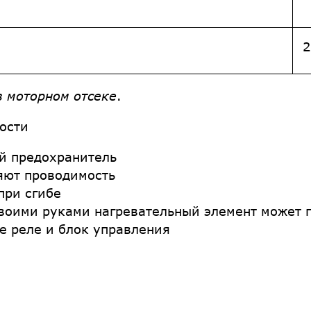
2
в моторном отсеке
.
ости
й предохранитель
яют проводимость
при сгибе
своими руками нагревательный элемент может 
е реле и блок управления