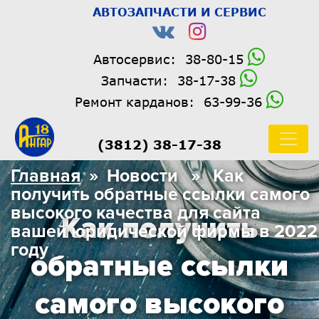
АВТОЗАПЧАСТИ И СЕРВИС
Автосервис:
38-80-15
Запчасти:
38-17-38
Ремонт карданов:
63-99-36
(3812) 38-17-38
Главная
» Новости » Как
получить обратные ссылки самого
высокого качества для сайта
Как получить
вашей юридической фирмы в 2022
году
обратные ссылки
самого высокого