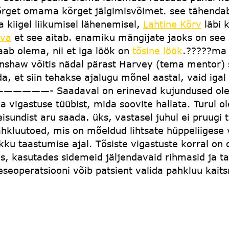
rget omama kõrget jälgimisvõimet. see tähendab
 kiigel liikumisel lähenemisel,
Lahtine Kõrv
läbi 
rva
et see aitab. enamiku mängijate jaoks on se
aab olema, nii et iga löök on
tõsine löök
.?????ma 
shaw võitis nädal pärast Harvey (tema mentor) s
a, et siin tehakse ajalugu mõnel aastal, vaid igal 
adaval on erinevad kujundused olenevalt
 vigastuse tüübist, mida soovite hallata. Turul o
eisundist aru saada. üks, vastasel juhul ei pruug
kluutoed, mis on mõeldud lihtsate hüppeliigese ve
kku taastumise ajal. Tõsiste vigastuste korral o
, kasutades sidemeid jäljendavaid rihmasid ja ta
geseoperatsiooni võib patsient valida pahkluu kait