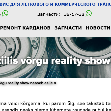
РВИС
ДЛЯ ЛЕГКОВОГО И КОММЕРЧЕСКОГО ТРАНС
5
Запчасти:
38-17-38
РЕМОНТ КАРДАНОВ
ЗАПЧАСТИ
НОВОСТИ
tiilis võrgu reality sho
rgu reality show naaseb esile n
ma veidi kõrgemal kui parem õlg. see takistab teil
ie asendis peaks olema lühemate raudade puhul ke