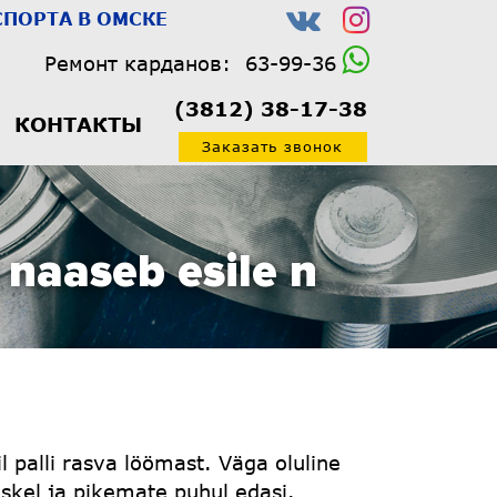
ПОРТА В ОМСКЕ
Ремонт карданов:
63-99-36
(3812) 38-17-38
КОНТАКТЫ
Заказать звонок
w naaseb esile n
 palli rasva löömast. Väga oluline
skel ja pikemate puhul edasi.