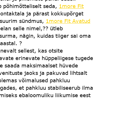
 põhimõtteliselt seda,
1more Fit
kontaktala ja pärast kokkupõrget
e suurim sündmus,
1more Fit Avatud
elan selle nimel,?? ütleb
urma, nägin, kuidas tiiger sai oma
aastal. ?
 sellest, kas otsite
levate erinevate hüppeliigese tugede
i te saada maksimaalset hüvede
nituste jaoks ja pakuvad lihtsalt
n olemas võimalused pahkluu
gades, et pahkluu stabiliseerub ilma
smiseks ebaloomuliku liikumise eest