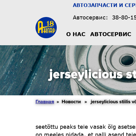
АВТОЗАПЧАСТИ И СЕ
Автосервис:
38-80-1
О НАС
АВТОСЕРВИС
jerseylicious s
Главная
» Новости » jerseylicious stiilis võ
seetõttu peaks teie vasak õlg asetse
on meeles pidada, et palli asend te