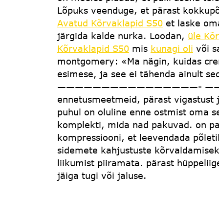
Lõpuks veenduge, et pärast kokkupõ
Avatud Kõrvaklapid S50
et laske oma
järgida kalde nurka. Loodan,
üle Kõ
Kõrvaklapid S50
mis
kunagi oli
või s
montgomery: «Ma nägin, kuidas cren
esimese, ja see ei tähenda ainult sed
————————————————- ———————- Sa
ennetusmeetmeid, pärast vigastust ja
puhul on oluline enne ostmist oma s
komplekti, mida nad pakuvad. on pah
kompressiooni, et leevendada põleti
sidemete kahjustuste kõrvaldamiseks
liikumist piiramata. pärast hüppelii
jäiga tugi või jaluse.