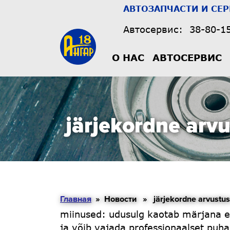
АВТОЗАПЧАСТИ И СЕ
Автосервис:
38-80-1
О НАС
АВТОСЕРВИС
järjekordne arvu
Главная
» Новости » järjekordne arvustus võ
miinused: udusulg kaotab märjana en
ja võib vajada professionaalset puhas