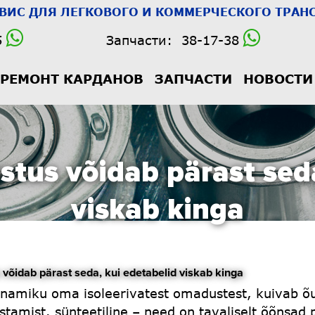
РВИС
ДЛЯ ЛЕГКОВОГО И КОММЕРЧЕСКОГО ТРАНС
5
Запчасти:
38-17-38
РЕМОНТ КАРДАНОВ
ЗАПЧАСТИ
НОВОСТИ
stus võidab pärast sed
viskab kinga
idab pärast seda, kui edetabelid viskab kinga
amiku oma isoleerivatest omadustest, kuivab õues
tamist. sünteetiline – need on tavaliselt õõnsad p