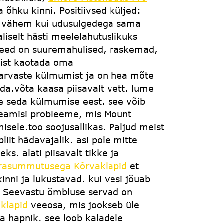
õhku kinni. Positiivsed küljed:
lt vähem kui udusulgedega sama
aliselt hästi meelelahutuslikuks
 need on suuremahulised, raskemad,
ist kaotada oma
 varvaste külmumist ja on hea mõte
da.võta kaasa piisavalt vett. lume
e seda külmumise eest. see võib
peamisi probleeme, mis Mount
isele.too soojusallikas. Paljud meist
liit hädavajalik. asi pole mitte
s. alati piisavalt tikke ja
ürasummutusega Kõrvaklapid
et
nni ja lukustavad. kui vesi jõuab
. Seevastu õmbluse servad on
klapid
veeosa, mis jookseb üle
 ka hapnik. see loob kaladele