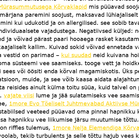
 Mürasummutusega Kõrvaklapid
mis püüavad sooja 
 märjana paremini soojust, maksavad lühiajalise
ini kui udukotid ja on allergilised. see sobib tav
ndividuaalsete vajadustega. Negatiivsed küljed:
 ja võivad pärast paari hooaega rasket kasutam
ikaajaliselt kallim. Kuivad sokid võivad ennetada
ja vestid on parimad –
kui suudad
neid kuivana hoi
 oma süsteemi vee saamiseks. tooge vett ja hoidk
i sees või öösiti enda kõrval magamiskotis. Üks 
tsioon, muide, ja see võib kaasa aidata alajahtum
a reisides ainult külma toitu süüa, kuid talvel on p
u.
vajate viisi
lume ja jää sulatamiseks vee saamisek
see,
1more Evo Tõeliselt Juhtmevabad Aktiivse M
abiilsed veeteed püüavad oma pinnal hapnikku ki
osa hapnikku vee liikumise järsu muutumise tõttu
on riffles tulemus,
1more Nelja Elemendiga Kõrva
 voolab, tekib turbulents ja selle tõttu hajub vees