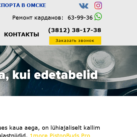
ПОРТА В ОМСКЕ
Ремонт карданов:
63-99-36
(3812) 38-17-38
КОНТАКТЫ
Заказать звонок
a, kui edetabelid
 kaua aega, on lühiajaliselt kallim
lastniidid,
1more PistonBuds Pro