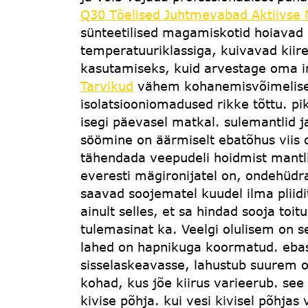
Q30 Tõelised Juhtmevabad Aktiivse
sünteetilised magamiskotid hoiavad
temperatuuriklassiga, kuivavad kiirem
kasutamiseks, kuid arvestage oma i
Tarvikud
vähem kohanemisvõimelised
isolatsiooniomadused rikke tõttu. p
isegi päevasel matkal. sulemantlid 
söömine on äärmiselt ebatõhus viis
tähendada veepudeli hoidmist mantl
everesti mägironijatel on, ondehüdra
saavad soojematel kuudel ilma pliidit
ainult selles, et sa hindad sooja toit
tulemasinat ka. Veelgi olulisem on 
lahed on hapnikuga koormatud. ebast
sisselaskeavasse, lahustub suurem 
kohad, kus jõe kiirus varieerub. see 
kivise põhja. kui vesi kivisel põhjas