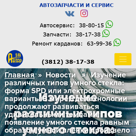
АВТОЗАПЧАСТИ И СЕРВИС
Автосервис:
38-80-15
Запчасти:
38-17-38
Ремонт карданов:
63-99-36
(3812) 38-17-38
Главная
» Новости » Изучение
различных типов умного стекла:
форма SPD или электрохромные
Изучение
варианты В мире, где технологии
продолжают развиваться
различных типов
удивительными темпами,
появление умного стекла равным
умного стекла:
образом умной пленки произвело