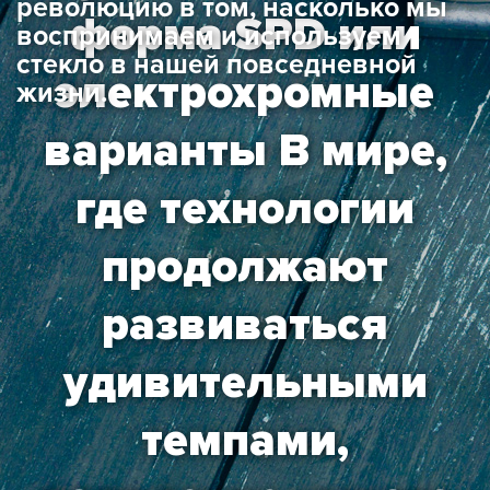
революцию в том, насколько мы
форма SPD или
воспринимаем и используем
стекло в нашей повседневной
электрохромные
жизни.
варианты В мире,
где технологии
продолжают
развиваться
удивительными
темпами,