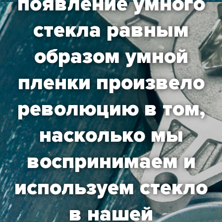
появление умного
стекла равным
образом умной
пленки произвело
революцию в том,
насколько мы
воспринимаем и
используем стекло
в нашей