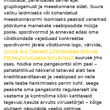
innustada, parandades samal ajal
grupikogemust ja meeskonnana sidet. Suure
valiku leidmiseks või kohandatud
meeskonnavormi loomiseks peaksid vanemad
pöörduma mainekate veebipoodide müüja
poole. spordivormid ja annavad edasi oma
võistkondade vajadused konkreetse
spordivormi järele võistkonna logo, värvide,
1more Evo Tõeliselt Juhtmevabad Aktiivse
Mürasummutusega Kõrvaklapid
suuruse jms
osas. hoidke oma pangakontol silm peal –
pahatahtlikud häkkerid tahavad alati teie
krediitkaarditeavet ja veebipoed on neile
selle teabe hankimiseks parim koht. seega
peaksite oma pangakonto regulaarselt üle
vaatama ja kontrollima kõiki kahtlaseid
tegevusi.kasuta arvutis viirusetõrjet – kõige
olulisem näpunäide veebis ostmise