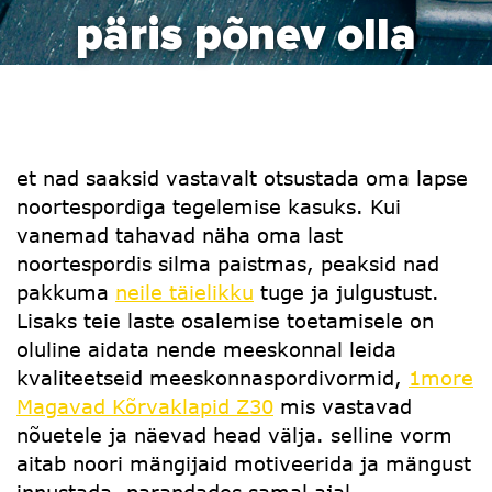
päris põnev olla
et nad saaksid vastavalt otsustada oma lapse
noortespordiga tegelemise kasuks. Kui
vanemad tahavad näha oma last
noortespordis silma paistmas, peaksid nad
pakkuma
neile täielikku
tuge ja julgustust.
Lisaks teie laste osalemise toetamisele on
oluline aidata nende meeskonnal leida
kvaliteetseid meeskonnaspordivormid,
1more
Magavad Kõrvaklapid Z30
mis vastavad
nõuetele ja näevad head välja. selline vorm
aitab noori mängijaid motiveerida ja mängust