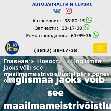
АВТОЗАПЧАСТИ И СЕРВИС
Автосервис:
38-80-15
Запчасти:
38-17-38
Ремонт карданов:
63-99-36
(3812) 38-17-38
Главная
» Новости » Inglismaa
jaoks võib see
maailmameistrivõistlustel päris põnev
Inglismaa jaoks võib
olla
see
maailmameistrivõistlu