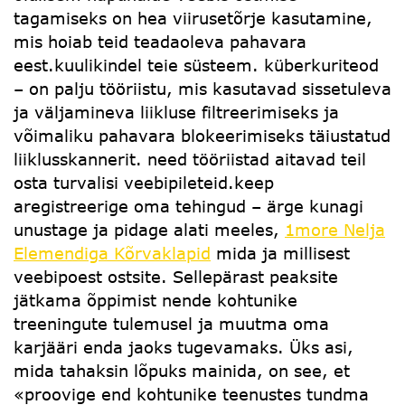
tagamiseks on hea viirusetõrje kasutamine,
mis hoiab teid teadaoleva pahavara
eest.kuulikindel teie süsteem. küberkuriteod
– on palju tööriistu, mis kasutavad sissetuleva
ja väljamineva liikluse filtreerimiseks ja
võimaliku pahavara blokeerimiseks täiustatud
liiklusskannerit. need tööriistad aitavad teil
osta turvalisi veebipileteid.keep
aregistreerige oma tehingud – ärge kunagi
unustage ja pidage alati meeles,
1more Nelja
Elemendiga Kõrvaklapid
mida ja millisest
veebipoest ostsite. Sellepärast peaksite
jätkama õppimist nende kohtunike
treeningute tulemusel ja muutma oma
karjääri enda jaoks tugevamaks. Üks asi,
mida tahaksin lõpuks mainida, on see, et
«proovige end kohtunike teenustes tundma