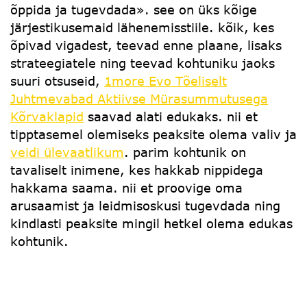
õppida ja tugevdada». see on üks kõige
järjestikusemaid lähenemisstiile. kõik, kes
õpivad vigadest, teevad enne plaane, lisaks
strateegiatele ning teevad kohtuniku jaoks
suuri otsuseid,
1more Evo Tõeliselt
Juhtmevabad Aktiivse Mürasummutusega
Kõrvaklapid
saavad alati edukaks. nii et
tipptasemel olemiseks peaksite olema valiv ja
veidi ülevaatlikum
. parim kohtunik on
tavaliselt inimene, kes hakkab nippidega
hakkama saama. nii et proovige oma
arusaamist ja leidmisoskusi tugevdada ning
kindlasti peaksite mingil hetkel olema edukas
kohtunik.