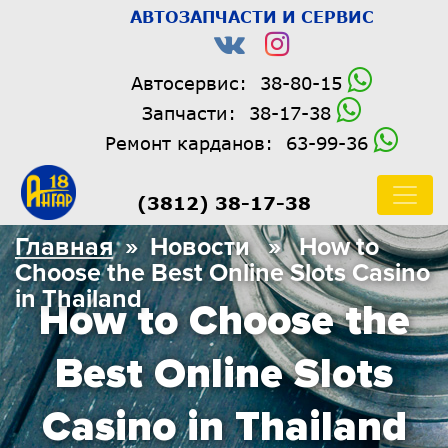
АВТОЗАПЧАСТИ И СЕРВИС
Автосервис:
38-80-15
Запчасти:
38-17-38
Ремонт карданов:
63-99-36
(3812) 38-17-38
Главная
» Новости » How to
Choose the Best Online Slots Casino
in Thailand
How to Choose the
Best Online Slots
Casino in Thailand