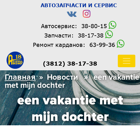
АВТОЗАПЧАСТИ И СЕРВИС
Автосервис:
38-80-15
Запчасти:
38-17-38
Ремонт карданов:
63-99-36
(3812) 38-17-38
Главная
» Новости » een vakantie
met mijn dochter
een vakantie met
mijn dochter