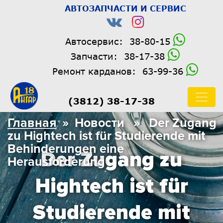
АВТОЗАПЧАСТИ И СЕРВИС
Автосервис:
38-80-15
Запчасти:
38-17-38
Ремонт карданов:
63-99-36
(3812) 38-17-38
Главная
» Новости » Der Zugang
zu Hightech ist für Studierende mit
Behinderungen eine
Der Zugang zu
Herausforderung
Hightech ist für
Studierende mit