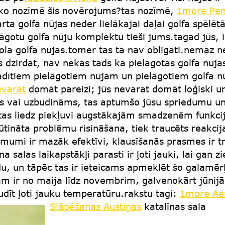
?ko nozīmē šis novērojums?tas nozīmē,
1more Pen
a golfa nūjas neder lielākajai daļai golfa spēlētā
ielāgotu golfa nūju komplektu tieši jums.tagad jūs
ola golfa nūjas.tomēr tas tā nav obligāti.nemaz n
dzirdat, nav nekas tāds kā pielāgotas golfa nūjas,
tādītiem pielāgotiem nūjām un pielāgotiem golfa
evarat
domāt pareizi; jūs nevarat domāt loģiski un 
gs vai uzbudināms, tas aptumšo jūsu spriedumu un 
s liedz piekļuvi augstākajām smadzenēm funkci
ūtināta problēmu risināšana, tiek traucēts reakcij
ēmumi ir mazāk efektīvi, klausīšanās prasmes ir 
salas laikapstākļi parasti ir ļoti jauki, lai gan z
idu, un tāpēc tas ir ieteicams apmeklēt šo galamē
 ir no maija līdz novembrim, galvenokārt jūnijā, 
īt ļoti jauku temperatūru.rakstu tagi:
1more Aer
Slāpēšanas Austiņas
katalīnas sala