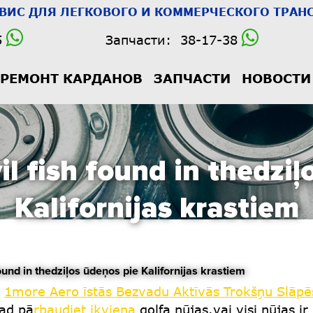
РВИС
ДЛЯ ЛЕГКОВОГО И КОММЕРЧЕСКОГО ТРАНС
5
Запчасти:
38-17-38
РЕМОНТ КАРДАНОВ
ЗАПЧАСТИ
НОВОСТИ
il fish found in thedziļ
Kalifornijas krastiem
d in thedziļos ūdeņos pie Kalifornijas krastiem
,
1more Aero īstās Bezvadu Aktīvās Trokšņu Slāpē
gad pā
rbaudiet ikviena
golfa nūjas.vai visi nūjas ir