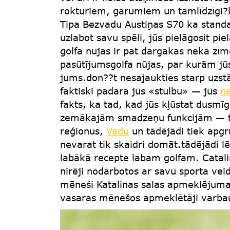
rokturiem, garumiem un tamlīdzīgi
Tipa Bezvadu Austiņas S70 ka standart
uzlabot savu spēli, jūs pielāgosit p
golfa nūjas ir pat dārgākas nekā zīm
pasūtījumsgolfa nūjas, par kurām jūs 
jums.don??t nesajaukties starp uzs
faktiski padara jūs «stulbu» — jūs
n
fakts, ka tad, kad jūs kļūstat dusmī
zemākajām smadzeņu funkcijām — ta
reģionus,
Vadu
un tādējādi tiek apgr
nevarat tik skaidri domāt.tādējādi l
labākā recepte labam golfam. Catalina 
nirēji nodarbotos ar savu sporta ve
mēneši Katalinas salas apmeklējumam
vasaras mēnešos apmeklētāji varbaud