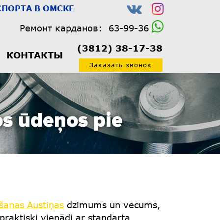
ПОРТА В ОМСКЕ
Ремонт карданов:
63-99-36
(3812) 38-17-38
КОНТАКТЫ
Заказать звонок
os ūdeņos pie
šanas Austiņas
dzimums un vecums,
 praktiski vienādi ar standarta