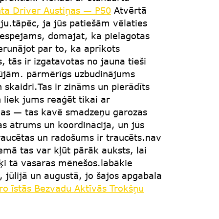
ta Driver Austiņas — P50
Atvērtā
ju.tāpēc, ja jūs patiešām vēlaties
, iespējams, domājat, ka pielāgotas
erunājot par to, ka aprīkots
 tās ir izgatavotas no jauna tieši
 nūjām. pārmērīgs uzbudinājums
skaidri.Tas ir zināms un pierādīts
liek jums reaģēt tikai ar
jas — tas kavē smadzeņu garozas
as ātrums un koordinācija, un jūs
traucētas un radošums ir traucēts.nav
iemā tas var kļūt pārāk auksts, lai
rķi tā vasaras mēnešos.labākie
jūlijā un augustā, jo šajos apgabala
o īstās Bezvadu Aktīvās Trokšņu