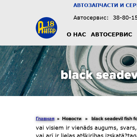
АВТОЗАПЧАСТИ И СЕ
Автосервис:
38-80-1
О НАС
АВТОСЕРВИС
black seadev
Главная
» Новости » black seadevil fish foun
vai visiem ir vienāds augums, svars
vai arī ir lielas atšķirības izskatā?ta