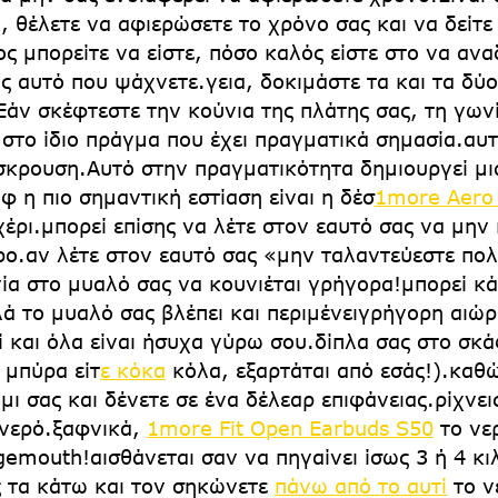
 θέλετε να αφιερώσετε το χρόνο σας και να δείτε τι
ος μπορείτε να είστε, πόσο καλός είστε στο να ανα
ς αυτό που ψάχνετε.γεια, δοκιμάστε τα και τα δύο
Εάν σκέφτεστε την κούνια της πλάτης σας, τη γων
ε στο ίδιο πράγμα που έχει πραγματικά σημασία.α
σκρουση.Αυτό στην πραγματικότητα δημιουργεί μι
φ η πιο σημαντική εστίαση είναι η δέσ
1more Aero 
χέρι.μπορεί επίσης να λέτε στον εαυτό σας να μην
ερο.αν λέτε στον εαυτό σας «μην ταλαντεύεστε πολ
γία στο μυαλό σας να κουνιέται γρήγορα!μπορεί κ
ά το μυαλό σας βλέπει και περιμένειγρήγορη αιώρησ
ί και όλα είναι ήσυχα γύρω σου.δίπλα σας στο σκ
 μπύρα είτ
ε κόκα
κόλα, εξαρτάται από εσάς!).καθ
ι σας και δένετε σε ένα δέλεαρ επιφάνειας.ρίχνει
 νερό.ξαφνικά,
1more Fit Open Earbuds S50
το νερ
gemouth!αισθάνεται σαν να πηγαίνει ίσως 3 ή 4 κ
 τα κάτω και τον σηκώνετε
πάνω από το αυτί
το ν