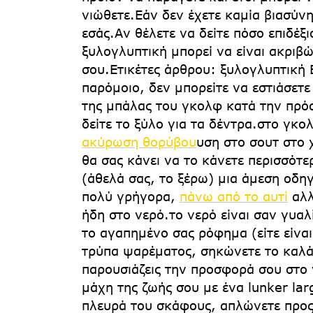
νιώθετε.Εάν δεν έχετε καμία βιασύνη,
εσάς.Αν θέλετε να δείτε πόσο επιδέξι
ξυλογλυπτική μπορεί να είναι ακριβώ
σου.Ετικέτες άρθρου: ξυλογλυπτική 
παρόμοιο, δεν μπορείτε να εστιάσετ
της μπάλας του γκολφ κατά την πρό
δείτε το ξύλο για τα δέντρα.στο γκολ
ακύρωση θορύβου
υση στο σουτ στο 
θα σας κάνει να το κάνετε περισσότ
(άθελά σας, το ξέρω) μια άμεση οδη
πολύ γρήγορα,
πάνω από το αυτί
αλλ
ήδη στο νερό.το νερό είναι σαν γυαλ
το αγαπημένο σας ρόφημα (είτε είναι
τρύπα ψαρέματος, σηκώνετε το καλάμ
παρουσιάζεις την προσφορά σου στο
μάχη της ζωής σου με ένα lunker lar
πλευρά του σκάφους, απλώνετε προς