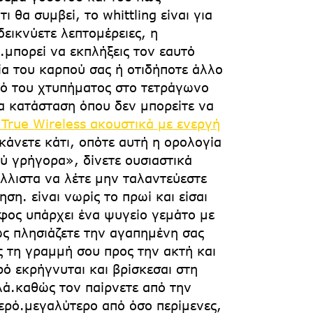
 θα συμβεί, το whittling είναι για
δεικνύετε λεπτομέρειες, η
.μπορεί να εκπλήξεις τον εαυτό
ία του καρπού σας ή οτιδήποτε άλλο
υτό του χτυπήματος στο τετράγωνο
α κατάσταση όπου δεν μπορείτε να
True Wireless ακουστικά με ενεργή
 κάνετε κάτι, οπότε αυτή η ορολογία
ύ γρήγορα», δίνετε ουσιαστικά
άλλιστα να λέτε μην ταλαντεύεστε
η. είναι νωρίς το πρωί και είσαι
άφος υπάρχει ένα ψυγείο γεμάτο με
ώς πλησιάζετε την αγαπημένη σας
ς τη γραμμή σου προς την ακτή και
ό εκρήγνυται και βρίσκεσαι στη
ιλά.καθώς τον παίρνετε από την
ερό.μεγαλύτερο από όσο περίμενες,