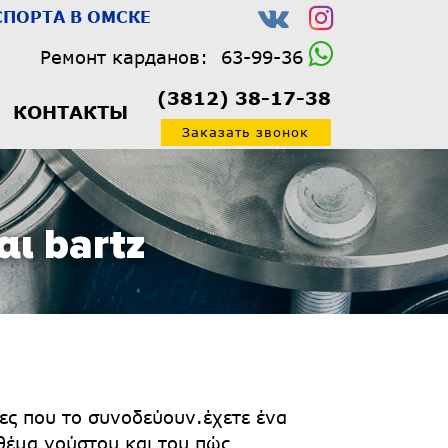
ПОРТА В ОМСКЕ
Ремонт карданов:
63-99-36
(3812) 38-17-38
КОНТАКТЫ
Заказать звонок
αι bartz
ιες που το συνοδεύουν.έχετε ένα
 θέμα γούστου και του πώς