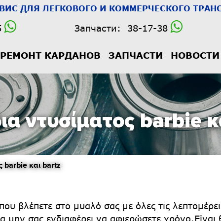
РВИС
ДЛЯ ЛЕГКОВОГО И КОММЕРЧЕСКОГО ТРАНС
5
Запчасти:
38-17-38
РЕМОНТ КАРДАНОВ
ЗАПЧАСТИ
НОВОСТИ
ια ντυσίματος barbie κ
barbie και bartz
που βλέπετε στο μυαλό σας με όλες τις λεπτομέρε
να μην σας ενδιαφέρει να αφιερώσετε χρόνο.Είναι