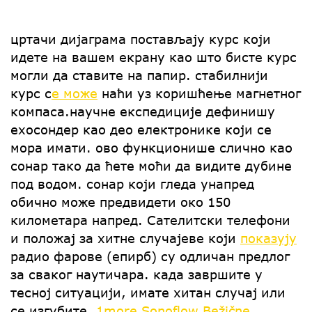
цртачи дијаграма постављају курс који
идете на вашем екрану као што бисте курс
могли да ставите на папир. стабилнији
курс с
е може
наћи уз коришћење магнетног
компаса.научне експедиције дефинишу
ехосондер као део електронике који се
мора имати. ово функционише слично као
сонар тако да ћете моћи да видите дубине
под водом. сонар који гледа унапред
обично може предвидети око 150
километара напред. Сателитски телефони
и положај за хитне случајеве који
показују
радио фарове (епирб) су одличан предлог
за сваког наутичара. када завршите у
тесној ситуацији, имате хитан случај или
се изгубите,
1more Sonoflow Bežične