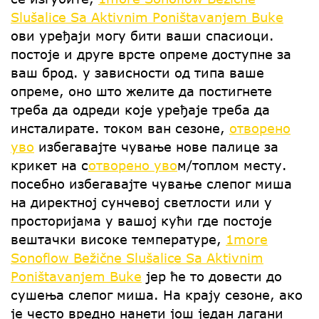
Slušalice Sa Aktivnim Poništavanjem Buke
ови уређаји могу бити ваши спасиоци.
постоје и друге врсте опреме доступне за
ваш брод. у зависности од типа ваше
опреме, оно што желите да постигнете
треба да одреди које уређаје треба да
инсталирате. током ван сезоне,
отворено
уво
избегавајте чување нове палице за
крикет на с
отворено уво
м/топлом месту.
посебно избегавајте чување слепог миша
на директној сунчевој светлости или у
просторијама у вашој кући где постоје
вештачки високе температуре,
1more
Sonoflow Bežične Slušalice Sa Aktivnim
Poništavanjem Buke
јер ће то довести до
сушења слепог миша. На крају сезоне, ако
је често вредно нанети још један лагани