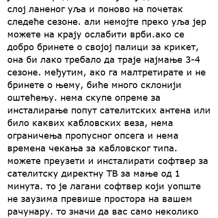
слој ланеног уља и поново на почетак
следеће сезоне. али немојте преко уља јер
можете на крају ослабити врби.ако се
добро бринете о својој палици за крикет,
она би лако требало да траје најмање 3-4
сезоне. међутим, ако га малтретирате и не
бринете о њему, биће много склонији
оштећењу. нема скупе опреме за
инсталирање попут сателитских антена или
било каквих кабловских веза, нема
ограничења пропусног опсега и нема
времена чекања за кабловског типа.
можете преузети и инсталирати софтвер за
сателитску директну ТВ за мање од 1
минута. то је лагани софтвер који уопште
не заузима превише простора на вашем
рачунару. то значи да вас само неколико