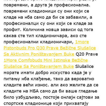
повремени, а друга је професионална.
повремени кладионици су они који се
кладе на нба само да би се забавили, а
професионалци су они који се кладе за
профит. Количина новца зависи од тога
какав сте тип кладионичара, ако сте
професионални кладионичари,
1more
Pistonbuds Pro Q30 Prave Bežične Slušalice
Sa Aktivnim Poništavanjem Buke
Q20 Prave
1More Comfobuds Mini Istinske Bežične
Slušalice Sa Poništavanjem Buke
Slušalice
морате имати добро искуство када је у
питању нба клађење, тако да вероватно
кладите већи износ. али ако желите да се
кладите на НБА само да би ваше гледање
било узбудљиво, постоје онлајн сајтови за
спортске кладионице који прихватају