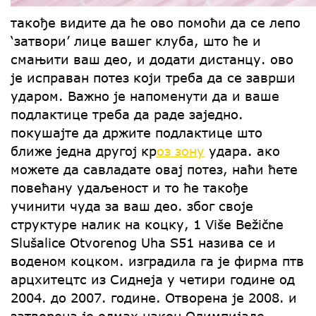
такође видите да ће ово помоћи да се лепо
‘затвори’ лице вашег клуба, што ће и
смањити ваш део, и додати дистанцу. ово
је исправан потез који треба да се заврши
ударом. Важно је напоменути да и ваше
подлактице треба да раде заједно.
покушајте да држите подлактице што
ближе једна другој кр
оз зону
удара. ако
можете да савладате овај потез, наћи ћете
повећану удаљеност и то ће такође
учинити чуда за ваш део. због своје
структуре налик на коцку, 1 Više Bežične
Slušalice Otvorenog Uha S51 назива се и
воденом коцком. изградила га је фирма птв
арцхитецтс из Сиднеја у четири године од
2004. до 2007. године. Отворена је 2008. и