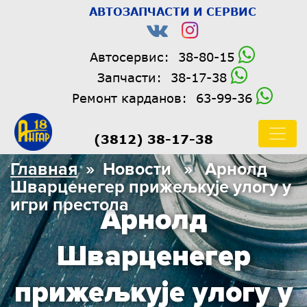
АВТОЗАПЧАСТИ И СЕРВИС
Автосервис:
38-80-15
Запчасти:
38-17-38
Ремонт карданов:
63-99-36
(3812) 38-17-38
Главная
» Новости » Арнолд
Шварценегер прижељкује улогу у
игри престола
Арнолд
Шварценегер
прижељкује улогу у