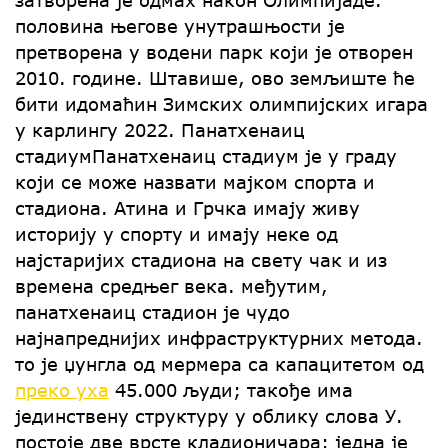
затворена је одмах након Олимпијаде.
половина његове унутрашњости је
претворена у водени парк који је отворен
2010. године. Штавише, ово земљиште ће
бити идомаћин Зимских олимпијских игара
у карлингу 2022. Панатхенаиц
стадиумПанатхенаиц стадиум је у граду
који се може назвати мајком спорта и
стадиона. Атина и Грчка имају живу
историју у спорту и имају неке од
најстаријих стадиона на свету чак и из
времена средњег века. међутим,
панатхенаиц стадион је чудо
најнапреднијих инфраструктурних метода.
то је џунгла од мермера са капацитетом од
преко уха
45.000 људи; такође има
јединствену структуру у облику слова У.
постоје две врсте кладионичара: једна је