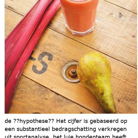
de ??hypothese?? Het cijfer is gebaseerd op
een substantieel bedragschatting verkregen
uit sportanalyse. het luie hondenteam heeft