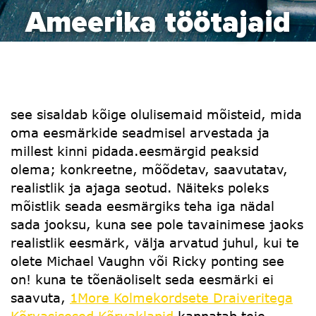
Ameerika töötajaid
see sisaldab kõige olulisemaid mõisteid, mida
oma eesmärkide seadmisel arvestada ja
millest kinni pidada.eesmärgid peaksid
olema; konkreetne, mõõdetav, saavutatav,
realistlik ja ajaga seotud. Näiteks poleks
mõistlik seada eesmärgiks teha iga nädal
sada jooksu, kuna see pole tavainimese jaoks
realistlik eesmärk, välja arvatud juhul, kui te
olete Michael Vaughn või Ricky ponting see
on! kuna te tõenäoliselt seda eesmärki ei
saavuta,
1More Kolmekordsete Draiveritega