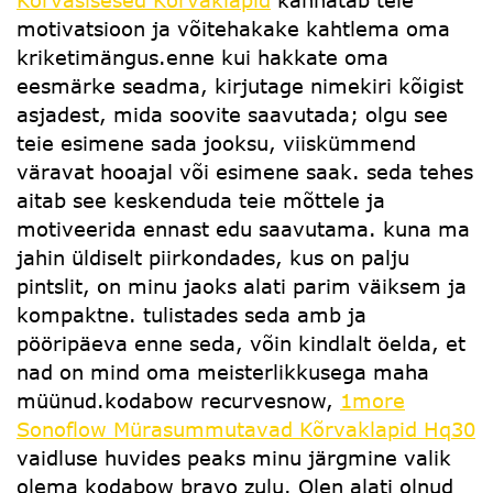
Kõrvasisesed Kõrvaklapid
kannatab teie
motivatsioon ja võitehakake kahtlema oma
kriketimängus.enne kui hakkate oma
eesmärke seadma, kirjutage nimekiri kõigist
asjadest, mida soovite saavutada; olgu see
teie esimene sada jooksu, viiskümmend
väravat hooajal või esimene saak. seda tehes
aitab see keskenduda teie mõttele ja
motiveerida ennast edu saavutama. kuna ma
jahin üldiselt piirkondades, kus on palju
pintslit, on minu jaoks alati parim väiksem ja
kompaktne. tulistades seda amb ja
pööripäeva enne seda, võin kindlalt öelda, et
nad on mind oma meisterlikkusega maha
müünud.kodabow recurvesnow,
1more
Sonoflow Mürasummutavad Kõrvaklapid Hq30
vaidluse huvides peaks minu järgmine valik
olema kodabow bravo zulu. Olen alati olnud