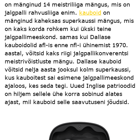
on mänginud 14 meistriliiga mängus, mis on
jalgpalli rahvusliiga enim.
kauboid
on
mänginud kaheksas superkaussi mängus, mis
on kaks korda rohkem kui ükski teine ​​
jalgpallimeeskond. samas kui Dallase
kauboidolid afl-is enne nfl-i ühinemist 1970.
aastal, võitsid kaks riigi jalgpallikonverentsi
meistrivõistluste mängu. Dallase kauboid
võitsid nelja aasta jooksul kolm superkaussi,
kus kauboitest sai esimene jalgpallimeeskond
ajaloos, kes seda tegi. Uued Inglise patrioodid
on hiljem sellele ühe korra sobinud alates
ajast, mil kauboid selle saavutuseni jõudsid.