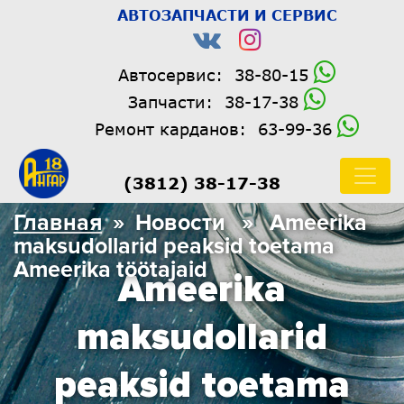
АВТОЗАПЧАСТИ И СЕРВИС
Автосервис:
38-80-15
Запчасти:
38-17-38
Ремонт карданов:
63-99-36
(3812) 38-17-38
Главная
» Новости » Ameerika
maksudollarid peaksid toetama
Ameerika töötajaid
Ameerika
maksudollarid
peaksid toetama