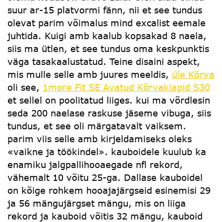
suur ar-15 platvormi fänn, nii et see tundus
olevat parim võimalus mind excalist eemale
juhtida. Kuigi amb kaalub kopsakad 8 naela,
siis ma ütlen, et see tundus oma keskpunktis
väga tasakaalustatud. Teine disaini aspekt,
mis mulle selle amb juures meeldis,
üle Kõrva
oli see,
1more Fit SE Avatud Kõrvaklapid S30
et sellel on poolitatud liiges. kui ma võrdlesin
seda 200 naelase raskuse jäseme vibuga, siis
tundus, et see oli märgatavalt vaiksem.
parim viis selle amb kirjeldamiseks oleks
«vaikne ja töökindel». kauboidele kuulub ka
enamiku jalgpallihooaegade nfl rekord,
vähemalt 10 võitu 25-ga. Dallase kauboidel
on kõige rohkem hooajajärgseid esinemisi 29
ja 56 mängujärgset mängu, mis on liiga
rekord ja kauboid võitis 32 mängu, kauboid