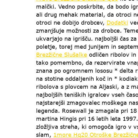
malčki. Vedno poskrbite, da bodo ig
ali drug mehak material, da otroci 
otroci ne dobijo drobcev,
Dodatki
ved
zmanjšuje možnosti za drobce. Temelj
ukvarjajo na igrišču. najboljši čas z
poletje, torej med junijem in septe
Brezžične Slušalke
odličen ribolov i
tako pomembno, da rezervirate vnaprej
znana po ogromnem lososu * delta reke
na stotine oddaljenih koč in * kodiak
ribolova s ​​plovcem na Aljaski, a z
najboljših teniških igralcev vseh čas
najstarejši zmagovalec moškega nasl
legenda. Rosewall je zmagala pri 18 l
martina Hingis pri 16 letih leta 1997
zložljiva streha, ki omogoča igro v 
slam,
1more Hq20 Otroške Brezžične