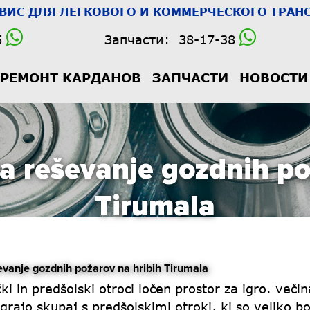
РВИС
ДЛЯ ЛЕГКОВОГО И КОММЕРЧЕСКОГО ТРАНС
5
Запчасти:
38-17-38
РЕМОНТ КАРДАНОВ
ЗАПЧАСТИ
НОВОСТИ
za reševanje gozdnih p
Tirumala
vanje gozdnih požarov na hribih Tirumala
i in predšolski otroci ločen prostor za igro. več
grajo skupaj s predšolskimi otroki, ki so veliko bol