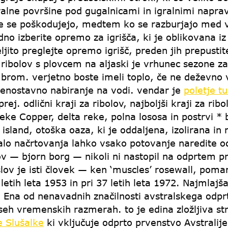
ralne površine pod gugalnicami in igralnimi napr
ne se poškodujejo, medtem ko se razburjajo med v
no izberite opremo za igrišča, ki je oblikovana i
ito preglejte opremo igrišč, preden jih prepustit
a ribolov s plovcem na aljaski je vrhunec sezone z
mbrom. verjetno boste imeli toplo, če ne deževn
n enostavno nabiranje na vodi. vendar je
poletje tu
. odlični kraji za ribolov, najboljši kraji za ribo
 Copper, delta reke, polna lososa in postrvi * bri
 island, otoška oaza, ki je oddaljena, izolirana i
 malo načrtovanja lahko vsako potovanje naredite o
ov — bjorn borg — nikoli ni nastopil na odprtem pr
ov je isti človek — ken ‘muscles’ rosewall, poma
etih leta 1953 in pri 37 letih leta 1972. Najmlajš
. Ena od nenavadnih značilnosti avstralskega odprt
vseh vremenskih razmerah. to je edina zložljiva s
 Slušalke
ki vključuje odprto prvenstvo Avstralije