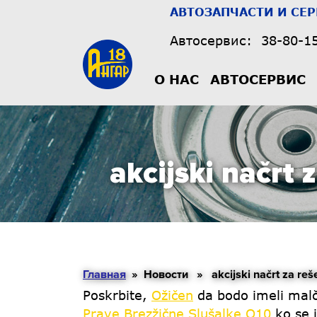
АВТОЗАПЧАСТИ И СЕ
Автосервис:
38-80-1
О НАС
АВТОСЕРВИС
akcijski načrt 
Главная
» Новости » akcijski načrt za reše
Poskrbite,
Ožičen
da bodo imeli malčk
Prave Brezžične Slušalke Q10
ko se i