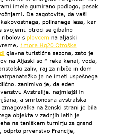
avami imele gumirano podlogo, pesek
ožnjami. Da zagotovite, da vaši
z kakovostnega, poliranega lesa, kar
e svojemu otroci se gibalno
a ribolov s
plovcem
na aljaski
o vreme,
1more Hq20 Otroške
di
glavna turistična sezona, zato je
lov na Aljaski so * reka kenai, voda,
stolski zaliv, raj za ribiče in dom
n natrpanatežko je ne imeti uspešnega
dlično. zanimivo je, da eden
venstvu Avstralije. najmlajši in
njšana, a smrtonosna avstralska
a zmagovalka na ženski strani je bila
ega objekta v zadnjih letih je
treha na teniškem turnirju za grand
, odprto prvenstvo Francije,