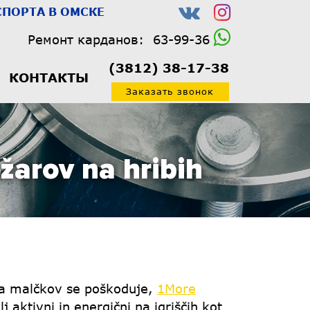
ПОРТА В ОМСКЕ
Ремонт карданов:
63-99-36
(3812) 38-17-38
КОНТАКТЫ
Заказать звонок
ožarov na hribih
ina malčkov se poškoduje,
1More
j aktivni in energični na igriščih kot