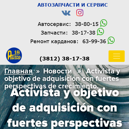
АВТОЗАПЧАСТИ И СЕРВИС
Автосервис:
38-80-15
Запчасти:
38-17-38
Ремонт карданов:
63-99-36
(3812) 38-17-38
Главная
» Новости » Activista y
objetivo de adquisición con fuertes
perspectivas de crecimiento.
Activista y objetivo
de adquisición con
fuertes perspectivas