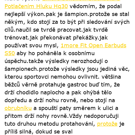
Potlačením Hluku Hq30
vědomím, že podal
nejlepší výkon.pak je šampion.protože se stal
někým, kdo stojí za to být při sledování svých
cílů.naučil se tvrdě pracovat.jak tvrdě
trénovat.jak překonávat překážky.jak
používat svou mysl,
1more Fit Open Earbuds
S50
aby ho poháněla k osobnímu
úspěchu.takže výsledky nerozhodují o
šampionech.protože výsledky jsou jediná věc,
kterou sportovci nemohou ovlivnit. většina
běžců věrně protahuje gastroc buď tím, že
drží chodidlo naplocho a pak ohýbá tělo
dopředu a drží nohu rovně, nebo stojí na
obrubníku
a spouští paty směrem k ulici a
přitom drží nohy rovně.Vždy nedoporučuji
tuto druhou metodu protahování,
protože
je
příliš silná, dokud se sval