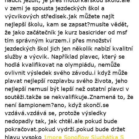
naučit jezdit, je přes motorkářskou školu.ale
v zemi je spousta jezdeckých škol a
výcvikových středisek.jak můžete najít
nejlepší školu, kam se zapsat?musíte vědět,
že jako začátečník je kurz basicrider od msf
tím správným kurzem.i přes množství
jezdeckých škol jich jen několik nabízí kvalitní
služby a výcvik. Například plavec, který se
hodlá kvalifikovat na olympiádu, nemůže
ovlivnit výsledek svého závodu.i když může
plavat nejlepší rozplavbu svého života, jeho
nejlepší nemusí být lepší než ostatní plavci v
soutěži.takže se nekvalifikuje.Znamená to, že
není šampionem?ano, když skončí.se
vzdává.vzdává se, protože výsledky
nedopadly tak, jak chtěl.ale pokud bude
pokračovat.pokud vydrží.pokud bude držet
hlavu vysoko
1more Sonoflow Sluchátka S