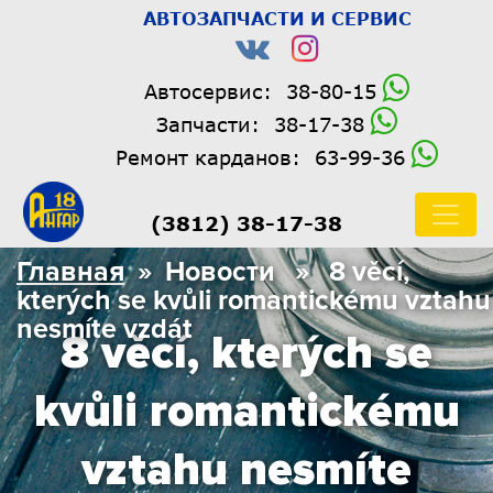
АВТОЗАПЧАСТИ И СЕРВИС
Автосервис:
38-80-15
Запчасти:
38-17-38
Ремонт карданов:
63-99-36
(3812) 38-17-38
Главная
» Новости » 8 věcí,
kterých se kvůli romantickému vztahu
nesmíte vzdát
8 věcí, kterých se
kvůli romantickému
vztahu nesmíte