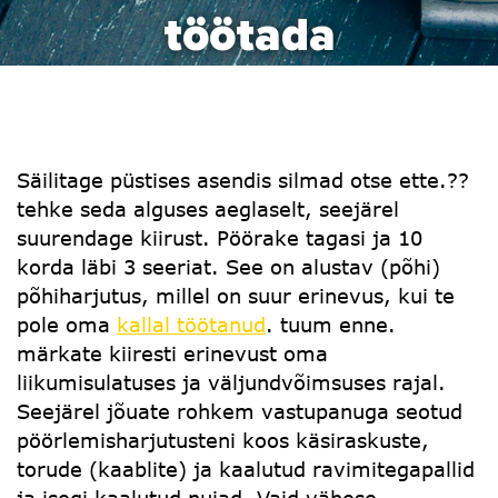
töötada
Säilitage püstises asendis silmad otse ette.??
tehke seda alguses aeglaselt, seejärel
suurendage kiirust. Pöörake tagasi ja 10
korda läbi 3 seeriat. See on alustav (põhi)
põhiharjutus, millel on suur erinevus, kui te
pole oma
kallal töötanud
. tuum enne.
märkate kiiresti erinevust oma
liikumisulatuses ja väljundvõimsuses rajal.
Seejärel jõuate rohkem vastupanuga seotud
pöörlemisharjutusteni koos käsiraskuste,
torude (kaablite) ja kaalutud ravimitegapallid