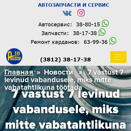
АВТОЗАПЧАСТИ И СЕРВИС
Автосервис:
38-80-15
Запчасти:
38-17-38
Ремонт карданов:
63-99-36
(3812) 38-17-38
Главная
» Новости » 7 vastust 7
levinud vabandusele, miks mitte
vabatahtlikuna töötada
7 vastust 7 levinud
vabandusele, miks
mitte vabatahtlikuna