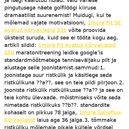
ja isegi kaalutud nuiad. Vaid vähese
pingutusega näete golfilöögi kiiruse
dramaatilist suurenemist! Muidugi, kui te
mõlemad vajate motivatsiooni,
1more Fit SE
Avatud Kõrvaklapid S31
võite proovida
üksteist suruda, kuid see ei tööta kogu aeg.
artikli sildid:
1more Fit Avatud Kõrvaklapid
S50
maratonitreening leidke google’is
standardmõõtmetega tenniseväljaku pilt ja
alustage selle joonistamist.sammud:1.
joonistage suur ristkülik ja käsitlege seda
ristkülikuna ??a??. see on teie pildi piirjoon.2.
joonista ristkülik ristkülikusse ??a?? ja see on
teie kohtu ülevaade. mõistmiseks võite seda
nimetada ristkülikuks ??b??. standardite
kohaselt on pikkus 78 jalga,
1more Sonoflow
Kõrvaklapid
laius aga 36 jalga.3. tõmmake
ristküliku mõlemale pikale küljele võrdsel