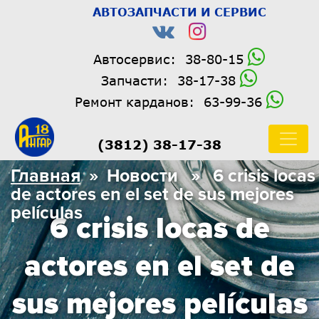
АВТОЗАПЧАСТИ И СЕРВИС
Автосервис:
38-80-15
Запчасти:
38-17-38
Ремонт карданов:
63-99-36
(3812) 38-17-38
Главная
» Новости » 6 crisis locas
de actores en el set de sus mejores
películas
6 crisis locas de
actores en el set de
sus mejores películas