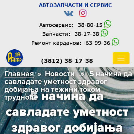
АВТОЗАПЧАСТИ И СЕРВИС
Автосервис:
38-80-15
Запчасти:
38-17-38
Ремонт карданов:
63-99-36
(3812) 38-17-38
Главная
» Новости » 5 начина да
савладате уметност здравог
добијања на тежини током
5 начина да
трудноће
савладате уметност
здравог добијања