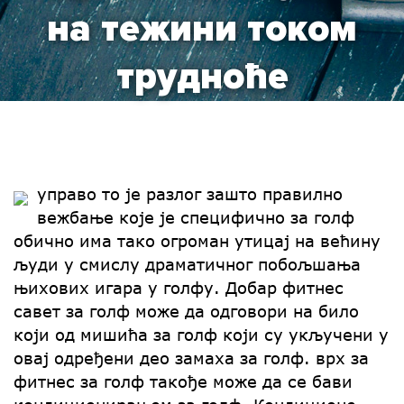
на тежини током
трудноће
управо то је разлог зашто правилно
вежбање које је специфично за голф
обично има тако огроман утицај на већину
људи у смислу драматичног побољшања
њихових игара у голфу. Добар фитнес
савет за голф може да одговори на било
који од мишића за голф који су укључени у
овај одређени део замаха за голф. врх за
фитнес за голф такође може да се бави