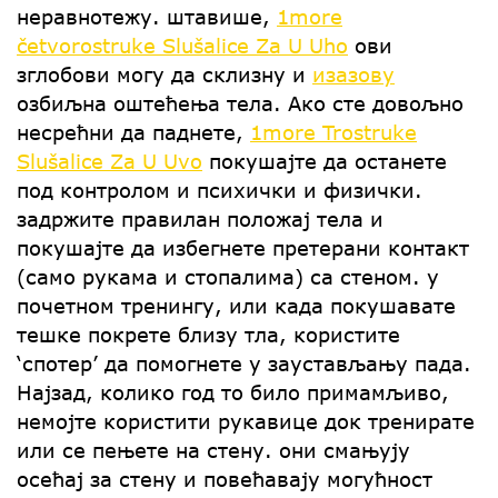
неравнотежу. штавише,
1more
četvorostruke Slušalice Za U Uho
ови
зглобови могу да склизну и
изазову
озбиљна оштећења тела. Ако сте довољно
несрећни да паднете,
1more Trostruke
Slušalice Za U Uvo
покушајте да останете
под контролом и психички и физички.
задржите правилан положај тела и
покушајте да избегнете претерани контакт
(само рукама и стопалима) са стеном. у
почетном тренингу, или када покушавате
тешке покрете близу тла, користите
‘спотер’ да помогнете у заустављању пада.
Најзад, колико год то било примамљиво,
немојте користити рукавице док тренирате
или се пењете на стену. они смањују
осећај за стену и повећавају могућност