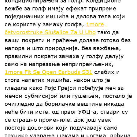
кондиционирањем за голф. Кондиционе
вежбе за голф имају ефекат припреме
појединачних мишића и делова тела који
се користе у замаху голфа,
1more
četvorostruke Slušalice Za U Uho
тако да
ваши покрети и праћење долазе готово без
напора и што природније. без вежбања,
правилни покрети замаха у голфу делују
само на напрезање неприпремљених,
1more Fit Se Open Earbuds S31
слабих и
стога напетих мишића. након што је
гледала како Ројс Грејси побеђује меч за
мечом субмисијом или гушењем, постало је
очигледно да борилачке вештине никада
неће бити исте. од првог УФЦ-а, ствари су
се страшно промениле. док још увек
постоје доџо-ови који подучавају само
технике ударања шакама и ногама, већина