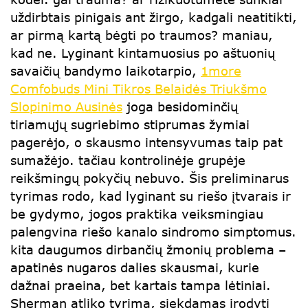
uždirbtais pinigais ant žirgo, kadgali neatitikti,
ar pirmą kartą bėgti po traumos? maniau,
kad ne. Lyginant kintamuosius po aštuonių
savaičių bandymo laikotarpio,
1more
Comfobuds Mini Tikros Belaidės Triukšmo
Slopinimo Ausinės
joga besidominčių
tiriamųjų sugriebimo stiprumas žymiai
pagerėjo, o skausmo intensyvumas taip pat
sumažėjo. tačiau kontrolinėje grupėje
reikšmingų pokyčių nebuvo. Šis preliminarus
tyrimas rodo, kad lyginant su riešo įtvarais ir
be gydymo, jogos praktika veiksmingiau
palengvina riešo kanalo sindromo simptomus.
kita daugumos dirbančių žmonių problema –
apatinės nugaros dalies skausmai, kurie
dažnai praeina, bet kartais tampa lėtiniai.
Sherman atliko tyrimą, siekdamas įrodyti