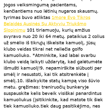
jogos veiksmingumą pacientams,
kenčiantiems nuo lėtinių nugaros skausmų.
tyrimas buvo atliktas
1more Evo Tikros
Belaidės Ausinės Su Aktyviu Triukšmo
Slopinimu
101 tiriamuoju, kurių amžius
svyravo nuo 20 iki 64 metų. pataikius 2 colius
už smėlio iš tikrųjų iškelsite kamuolį, jūsų
klubo veidas tikrai net neliečia golfo
kamuoliuko. *Atminkite, kad labai svarbu
klubo veidą laikyti uždarytą, kad galėtumėte
išmušti kamuolį!9. nepamirškite siūbuoti per
smėlį ir nesustoti, kai tik atsitrenkėte į
smėlį.10. išlaikykite statų kampą viso šūvio
metu. gręžimas: treniruočių bunkeryje
suspauskite kelis beveik visiškai panardintus
kamuoliukus (įsitikinkite, kad matote tik šiek
tiek kamuoliuko.tiek daug pasitikėjimo, nes