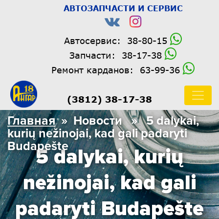
АВТОЗАПЧАСТИ И СЕРВИС
Автосервис:
38-80-15
Запчасти:
38-17-38
Ремонт карданов:
63-99-36
(3812) 38-17-38
Главная
» Новости » 5 dalykai,
kurių nežinojai, kad gali padaryti
Budapešte
5 dalykai, kurių
nežinojai, kad gali
padaryti Budapešte