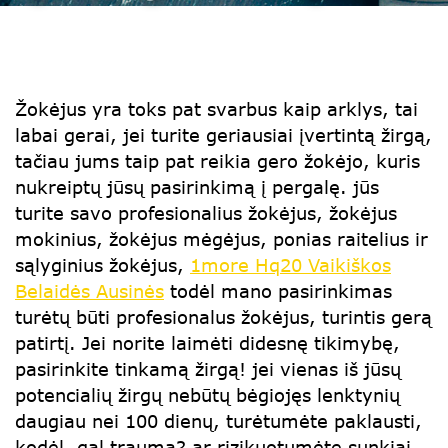
Žokėjus yra toks pat svarbus kaip arklys, tai
labai gerai, jei turite geriausiai įvertintą žirgą,
tačiau jums taip pat reikia gero žokėjo, kuris
nukreiptų jūsų pasirinkimą į pergalę. jūs
turite savo profesionalius žokėjus, žokėjus
mokinius, žokėjus mėgėjus, ponias raitelius ir
sąlyginius žokėjus,
1more Hq20 Vaikiškos
Belaidės Ausinės
todėl mano pasirinkimas
turėtų būti profesionalus žokėjus, turintis gerą
patirtį. Jei norite laimėti didesnę tikimybę,
pasirinkite tinkamą žirgą! jei vienas iš jūsų
potencialių žirgų nebūtų bėgiojęs lenktynių
daugiau nei 100 dienų, turėtumėte paklausti,
kodėl. gal trauma? ar rizikuotumėte sunkiai