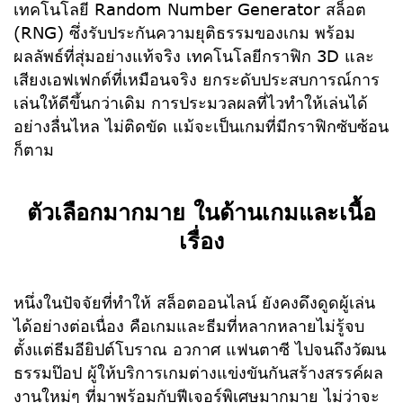
เทคโนโลยี Random Number Generator สล็อต
(RNG) ซึ่งรับประกันความยุติธรรมของเกม พร้อม
ผลลัพธ์ที่สุ่มอย่างแท้จริง เทคโนโลยีกราฟิก 3D และ
เสียงเอฟเฟกต์ที่เหมือนจริง ยกระดับประสบการณ์การ
เล่นให้ดีขึ้นกว่าเดิม การประมวลผลที่ไวทำให้เล่นได้
อย่างลื่นไหล ไม่ติดขัด แม้จะเป็นเกมที่มีกราฟิกซับซ้อน
ก็ตาม
ตัวเลือกมากมาย ในด้านเกมและเนื้อ
เรื่อง
หนึ่งในปัจจัยที่ทำให้ สล็อตออนไลน์ ยังคงดึงดูดผู้เล่น
ได้อย่างต่อเนื่อง คือเกมและธีมที่หลากหลายไม่รู้จบ
ตั้งแต่ธีมอียิปต์โบราณ อวกาศ แฟนตาซี ไปจนถึงวัฒน
ธรรมป๊อป ผู้ให้บริการเกมต่างแข่งขันกันสร้างสรรค์ผล
งานใหม่ๆ ที่มาพร้อมกับฟีเจอร์พิเศษมากมาย ไม่ว่าจะ