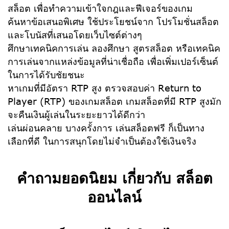
สล็อต เพื่อทำความเข้าใจกฎและฟีเจอร์ของเกม
ค้นหาข้อเสนอพิเศษ
ใช้ประโยชน์จาก โปรโมชั่นสล็อต
และโบนัสที่เสนอโดยเว็บไซต์ต่างๆ
ศึกษาเทคนิคการเล่น
ลองศึกษา สูตรสล็อต หรือเทคนิค
การเล่นจากแหล่งข้อมูลที่น่าเชื่อถือ เพื่อเพิ่มเปอร์เซ็นต์
ในการได้รับชัยชนะ
หาเกมที่มีอัตรา RTP สูง
ตรวจสอบค่า Return to
Player (RTP) ของเกมสล็อต เกมสล็อตที่มี RTP สูงมัก
จะคืนเงินผู้เล่นในระยะยาวได้ดีกว่า
เล่นผ่อนคลาย
บางครั้งการ เล่นสล็อตฟรี ก็เป็นทาง
เลือกที่ดี ในการสนุกโดยไม่จำเป็นต้องใช้เงินจริง
คำถามยอดนิยม เกี่ยวกับ สล็อต
ออนไลน์