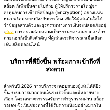
สล็อต ก็เพิ่มขึ้นตามไปด้วย ผู้ให้บริการรายใหญ่จะ
ลงทุนกับการเข้ารหัสข้อมูล (Encryption) อย่างแน่น
หนา พร้อมระบบป้องกันการโกง เพื่อให้ผู้เล่นมั่นใจได้
ว่าข้อมูลส่วนตัวและธุรกรรมทางการเงินจะปลอดภัยอยู่
เ
สมอ
การตรวจสอบความเป็นธรรมของเกมจากองค์กร
ภายนอกก็เป็นสิ่งสำคัญ ที่ผู้เล่นควรพิจารณาเมื่อเลือก
เล่น สล็อตออนไลน์
บริการที่ดียิ่งขึ้น พร้อมการเข้าถึงที่
สะดวก
สำหรับปี 2026 การบริการจะตอบสนองผู้เล่นได้ดียิ่ง
ขึ้น ระบบการฝากถอนเงินจะเร็วขึ้นและมีหลายทาง
เลือก โดยเฉพาะการรองรับการทำธุรกรรมผ่าน สล็อต
วอเลท ซึ่งเป็นช่องทางที่ได้รับความนิยมอย่างมากใน