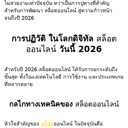
ไม่สวยงามเท่าปัจจุบัน ทว่าเป็นการปูทางที่สำคัญ
สำหรับการพัฒนา
สล็อตออนไลน์
สู่ความก้าวหน้า
จนถึงปี 2026
การปฏิวัติ ในโลกดิจิทัล
สล็อต
ออนไลน์
วันนี้ 2026
สำหรับปี 2026
สล็อตออนไลน์
ได้รับการยกระดับถึง
ขั้นสุด ทั้งในแง่เทคโนโลยี การใช้งาน และประเภทเกม
ที่หลากหลาย
กลไกทางเทคนิคของ
สล็อตออนไลน์
หัวใจสำคัญของ
สล็อต
ออนไลน์ ในปัจจุบันคือ