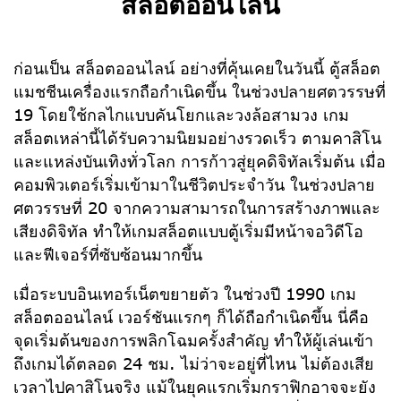
สล็อตออนไลน์
ก่อนเป็น
สล็อตออนไลน์
อย่างที่คุ้นเคยในวันนี้ ตู้สล็อต
แมชชีนเครื่องแรกถือกำเนิดขึ้น ในช่วงปลายศตวรรษที่
19 โดยใช้กลไกแบบคันโยกและวงล้อสามวง เกม
สล็อตเหล่านี้ได้รับความนิยมอย่างรวดเร็ว ตามคาสิโน
และแหล่งบันเทิงทั่วโลก การก้าวสู่ยุคดิจิทัลเริ่มต้น เมื่อ
คอมพิวเตอร์เริ่มเข้ามาในชีวิตประจำวัน ในช่วงปลาย
ศตวรรษที่ 20 จากความสามารถในการสร้างภาพและ
เสียงดิจิทัล ทำให้เกมสล็อตแบบตู้เริ่มมีหน้าจอวิดีโอ
และฟีเจอร์ที่ซับซ้อนมากขึ้น
เมื่อระบบอินเทอร์เน็ตขยายตัว ในช่วงปี 1990 เกม
สล็อตออนไลน์ เวอร์ชันแรกๆ ก็ได้ถือกำเนิดขึ้น นี่คือ
จุดเริ่มต้นของการพลิกโฉมครั้งสำคัญ ทำให้ผู้เล่นเข้า
ถึงเกมได้ตลอด 24 ชม. ไม่ว่าจะอยู่ที่ไหน ไม่ต้องเสีย
เวลาไปคาสิโนจริง แม้ในยุคแรกเริ่มกราฟิกอาจจะยัง