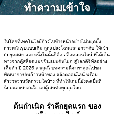
ทำความเข้าใจ
ในโลกที่เทคโนโลยีก้าวไปข้างหน้าอย่างไม่หยุดยั้ง
การพนันรูปแบบเดิม ถูกแปลงโฉมและยกระดับ ให้เข้า
กับยุคสมัย และหนึ่งในนั้นก็คือ
สล็อตออนไลน์
ที่ได้เดิน
ทางจากตู้สล็อตแมชชีนแบบคันโยก สู่โลกดิจิทัลอย่าง
เต็มตัว ปี 2026 ล่าสุดนี้ บทความนี้จะพาคุณไปชม
พัฒนาการอันก้าวหน้าของ
สล็อตออนไลน์
พร้อม
สำรวจว่านวัตกรรมใดบ้าง ที่ทำให้เกมนี้ยังคงเป็นที่
นิยมและน่าสนใจ แก่ผู้เล่นทั่วทุกมุมโลก
ต้นกำเนิด รำลึกยุคแรก ของ