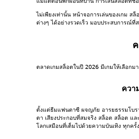
แม้แต่ตอนพักผ่อนที่บ้าน การเล่นสล็อตที่ชอ
ไม่เพียงเท่านั้น หน้าจอการเล่นของเกม
สล็
ต่างๆ ได้อย่างรวดเร็ว มอบประสบการณ์ที่
ค
ตลาดเกมสล็อตในปี 2026 มีเกมให้เลือกมากมา
ความ
ตั้งแต่ธีมแฟนตาซี ผจญภัย อารยธรรมโบรา
ตา เสียงประกอบที่สมจริง สล็อต สล็อต และแ
โลกเสมือนที่เต็มไปด้วยความบันเทิง ทุกครั้งท