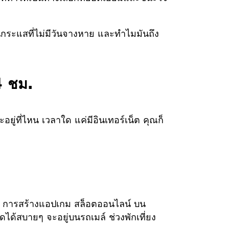
นกระแสที่ไม่มีวันจางหาย และทำไมมันถึง
4 ชม.
ยู่ที่ไหน เวลาใด แค่มีอินเทอร์เน็ต คุณก็
ุคนี้ การสร้างแอปเกม สล็อตออนไลน์ บน
ได้สบายๆ จะอยู่บนรถเมล์ ช่วงพักเที่ยง