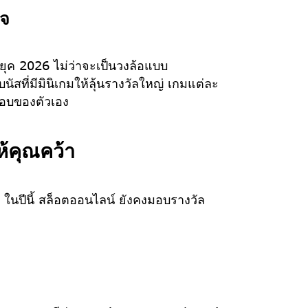
ใจ
ยุค 2026 ไม่ว่าจะเป็นวงล้อแบบ
ที่มีมินิเกมให้ลุ้นรางวัลใหญ่ เกมแต่ละ
ชอบของตัวเอง
้คุณคว้า
ในปีนี้ สล็อตออนไลน์ ยังคงมอบรางวัล