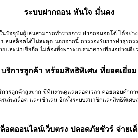
ระบบฝากถอน ทันใจ มั่นคง
ในปัจจุบันผู้เล่นสามารถทำรายการ
ฝากถอนออโต้
ได้อย่าง
ะเข้าเล่นสล็อตได้ไม่สะดุด นอกจากนี้ การรองรับการทำธุรก
ละน่าเชื่อถือ ไม่ต้องพึ่งพาระบบธนาคารเพียงอย่างเดีย
บริการลูกค้า พร้อมสิทธิพิเศษ ที่ยอดเยี่ยม
บริการลูกค้าสูงมาก มีทีมงานดูแลตลอดเวลา คอยตอบคำถาม แ
ครเล่นสล็อต
และเข้าเล่น อีกทั้งระบบสมาชิกและสิทธิพิเศษส
ล็อตออนไลน์เว็บตรง ปลอดภัยชัวร์ จ่ายเต