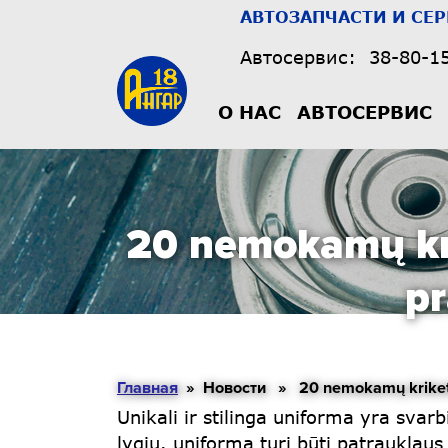
АВТОЗАПЧАСТИ И СЕ
Автосервис:
38-80-1
О НАС
АВТОСЕРВИС
20 nemokamų kri
pr
Главная
» Новости » 20 nemokamų kriketo be
Unikali ir stilinga uniforma yra svar
lygiu. uniforma turi būti patrauklaus