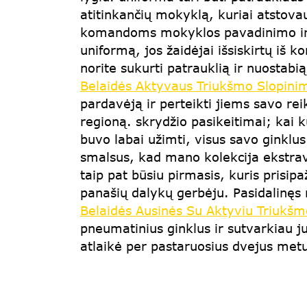
atitinkančių mokyklą, kuriai atsto
komandoms mokyklos pavadinimo ir t
uniformą, jos žaidėjai išsiskirtų iš k
norite sukurti patrauklią ir nuostabi
Belaidės Aktyvaus Triukšmo Slopini
pardavėją ir perteikti jiems savo re
regioną. skrydžio pasikeitimai; kai 
buvo labai užimti, visus savo ginklu
smalsus, kad mano kolekcija ekstrava
taip pat būsiu pirmasis, kuris prisipa
panašių dalykų gerbėju. Pasidalinęs 
Belaidės Ausinės Su Aktyviu Triukšm
pneumatinius ginklus ir sutvarkiau j
atlaikė per pastaruosius dvejus metu