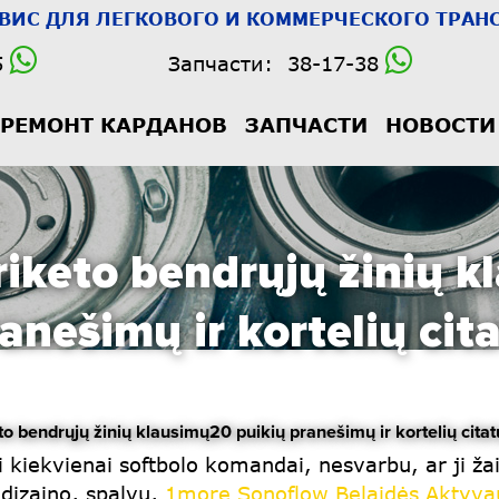
РВИС
ДЛЯ ЛЕГКОВОГО И КОММЕРЧЕСКОГО ТРАНС
5
Запчасти:
38-17-38
РЕМОНТ КАРДАНОВ
ЗАПЧАСТИ
НОВОСТИ
keto bendrųjų žinių k
anešimų ir kortelių cit
ndrųjų žinių klausimų20 puikių pranešimų ir kortelių citat
bi kiekvienai softbolo komandai, nesvarbu, ar ji ž
 dizaino, spalvų,
1more Sonoflow Belaidės Aktyva