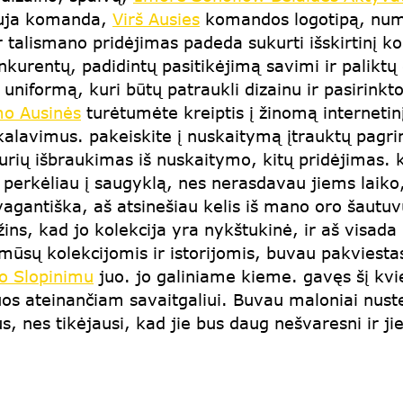
vauja komanda,
Virš Ausies
komandos logotipą, nume
alismano pridėjimas padeda sukurti išskirtinį 
onkurentų, padidintų pasitikėjimą savimi ir paliktų
ą uniformą, kuri būtų patraukli dizainu ir pasirin
mo Ausinės
turėtumėte kreiptis į žinomą internetinį
ikalavimus. pakeiskite į nuskaitymą įtrauktų pagri
kurių išbraukimas iš nuskaitymo, kitų pridėjimas. 
s perkėliau į saugyklą, nes nerasdavau jiems laik
gantiška, aš atsinešiau kelis iš mano oro šautuvų,
žins, kad jo kolekcija yra nykštukinė, ir aš visada 
mūsų kolekcijomis ir istorijomis, buvau pakviesta
o Slopinimu
juo. jo galiniame kieme. gavęs šį kvi
uos ateinančiam savaitgaliui. Buvau maloniai nuste
s, nes tikėjausi, kad jie bus daug nešvaresni ir j