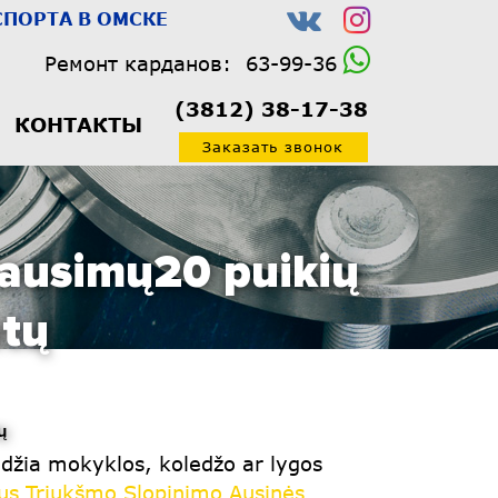
ПОРТА В ОМСКЕ
Ремонт карданов:
63-99-36
(3812) 38-17-38
КОНТАКТЫ
Заказать звонок
lausimų20 puikių
atų
ų
aidžia mokyklos, koledžo ar lygos
us Triukšmo Slopinimo Ausinės