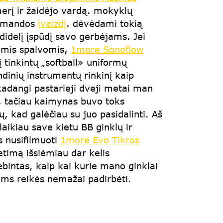
rį ir žaidėjo vardą. mokyklų
komandos
įvaizdį
. dėvėdami tokią
 didelį įspūdį savo gerbėjams. Jei
ktomis spalvomis,
1more Sonoflow
 tinkintų „softball» uniformų
ndinių instrumentų rinkinį kaip
kadangi pastarieji dveji metai man
o, tačiau kaimynas buvo toks
 kad galėčiau su juo pasidalinti. Aš
laikiau save kietu BB ginklų ir
s nusifilmuoti
1more Evo Tikros
etimą išsiėmiau dar kelis
bintas, kaip kai kurie mano ginklai
iems reikės nemažai padirbėti.