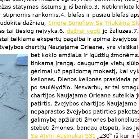
ažas statymas išstums jį iš banko.3. Netikrinkite k
ir stipriomis rankomis.4. blefas ir pusiau blefas a
audokite dažniau,
1more Sonoflow Se Triukšmą Sl
es tai tiesiog neįvyks.6.
dažnai vogti
jo žaliuzes.7
tai teikiama ekspertų pagalba ir apima žvejybos į
žvejybos chartijų Naujajame Orleane, yra visiškai 
bet kokio amžiaus ir įgūdžių žmonėms
tinkamą įrangą. daugumoje vietų siūlo
gėrimai už papildomą mokestį, kai vyk
keliones. Dienos kelionės prasideda pri
po saulėlydžio. Nesvarbu, ar tai smag
chartijos Naujajame Orleane suteikia 
patirtis. žvejybos chartijos Naujajame
nepaprastos žvejybos patirties paketas
galimybę apžiūrėti žmones balionėliu
stebėti žmones. bandau atspėti, kas ji
Se Atviri Ausinukai S31
„z30“ iš kur ir