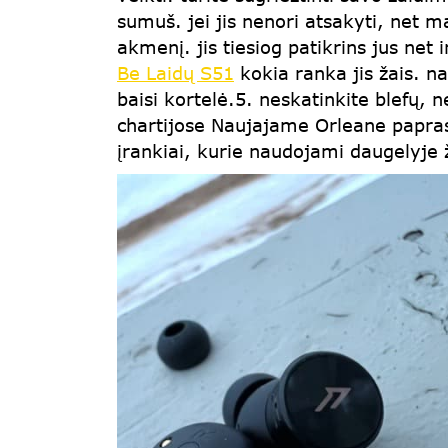
sumuš. jei jis nenori atsakyti, net m
akmenį. jis tiesiog patikrins jus net 
Be Laidų S51
kokia ranka jis žais. n
baisi kortelė.5. neskatinkite blefų, n
chartijose Naujajame Orleane papras
įrankiai, kurie naudojami daugelyje 