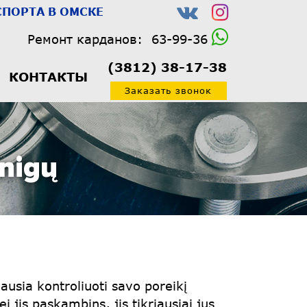
ПОРТА В ОМСКЕ
Ремонт карданов:
63-99-36
(3812) 38-17-38
КОНТАКТЫ
Заказать звонок
inigų
biausia kontroliuoti savo poreikį
i jis paskambins, jis tikriausiai jus