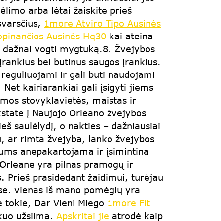
ėlimo arba lėtai žaiskite prieš
psvarsčius,
1more Atviro Tipo Ausinės
opinančios Ausinės Hq30
kai ateina
. dažnai vogti mygtuką.8. Žvejybos
rankius bei būtinus saugos įrankius.
reguliuojami ir gali būti naudojami
.
Net kairiarankiai gali įsigyti jiems
mos stovyklavietės, maistas ir
state į Naujojo Orleano žvejybos
eš saulėlydį, o nakties – dažniausiai
u, ar rimta žvejyba, lanko žvejybos
jums anepakartojama ir įsimintina
 Orleane yra pilnas pramogų ir
. Prieš prasidedant žaidimui, turėjau
ose. vienas iš mano pomėgių yra
e tokie, Dar Vieni Miego
1more Fit
 kuo užsiima.
Apskritai jie
atrodė kaip