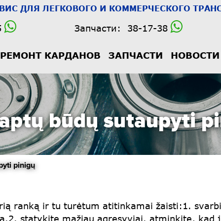
РВИС
ДЛЯ ЛЕГКОВОГО И КОММЕРЧЕСКОГО ТРАНС
5
Запчасти:
38-17-38
РЕМОНТ КАРДАНОВ
ЗАПЧАСТИ
НОВОСТИ
laptų būdų sutaupyti p
ti pinigų
tiprią ranką ir tu turėtum atitinkamai žaisti:1. svar
mą.2. statykite mažiau agresyviai. atminkite, kad je