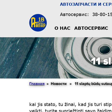
АВТОЗАПЧАСТИ И СЕ
Автосервис:
38-80-1
О НАС
АВТОСЕРВИС
11 s
Главная
» Новости » 11 slaptų būdų sutaupy
kai jis stato, tu žinai, kad jis turi s
veikti. turite sugriežtinti savo žaidi