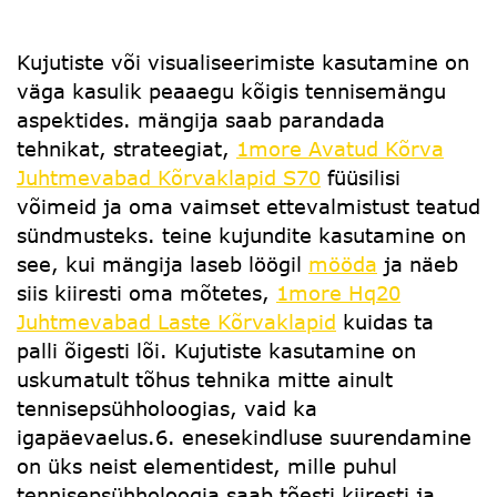
Kujutiste või visualiseerimiste kasutamine on
väga kasulik peaaegu kõigis tennisemängu
aspektides. mängija saab parandada
tehnikat, strateegiat,
1more Avatud Kõrva
Juhtmevabad Kõrvaklapid S70
füüsilisi
võimeid ja oma vaimset ettevalmistust teatud
sündmusteks. teine ​​kujundite kasutamine on
see, kui mängija laseb löögil
mööda
ja näeb
siis kiiresti oma mõtetes,
1more Hq20
Juhtmevabad Laste Kõrvaklapid
kuidas ta
palli õigesti lõi. Kujutiste kasutamine on
uskumatult tõhus tehnika mitte ainult
tennisepsühholoogias, vaid ka
igapäevaelus.6. enesekindluse suurendamine
on üks neist elementidest, mille puhul
tennisepsühholoogia saab tõesti kiiresti ja