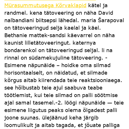
Mürasummutusega Kõrvaklapid
kätel ja
randmel. kena tätoveering on näha David
nalbandiani biitsepsi lähedal. maria Šarapoval
on tätoveeringud selja kaelal ja käel.
Bethanie mattek-sandsi käevarrel on näha
kaunist lilletätoveeringut. katernya
bondarenkol on tätoveeringud seljal. li na
rinnal on südamekujuline tätoveering. -
Esimene näpunäide – hoidke oma silmad
horisontaalselt, on näidatud, et silmade
kõrgus aitab kiirendada teie reaktsiooniaega.
see hõlbustab teie ajul saabuva teabe
töötlemist, kui teie silmad on palli söötmise
ajal samal tasemel.-2. löögi näpunäide — teie
esimene liigutus peaks olema õlgadest palli
joone suunas. ülejäänud keha järgib
loomulikult ja aitab tagada, et jõuate palliga