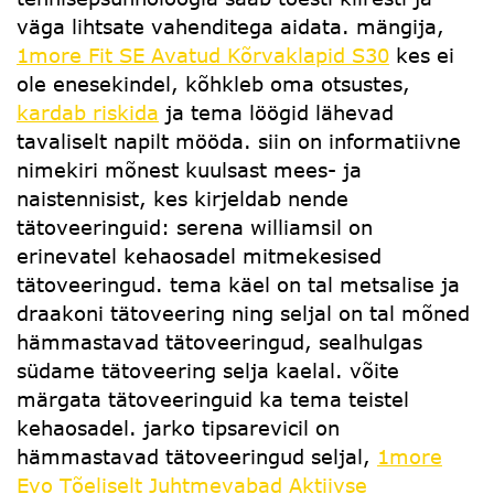
väga lihtsate vahenditega aidata. mängija,
1more Fit SE Avatud Kõrvaklapid S30
kes ei
ole enesekindel, kõhkleb oma otsustes,
kardab riskida
ja tema löögid lähevad
tavaliselt napilt mööda. siin on informatiivne
nimekiri mõnest kuulsast mees- ja
naistennisist, kes kirjeldab nende
tätoveeringuid: serena williamsil on
erinevatel kehaosadel mitmekesised
tätoveeringud. tema käel on tal metsalise ja
draakoni tätoveering ning seljal on tal mõned
hämmastavad tätoveeringud, sealhulgas
südame tätoveering selja kaelal. võite
märgata tätoveeringuid ka tema teistel
kehaosadel. jarko tipsarevicil on
hämmastavad tätoveeringud seljal,
1more
Evo Tõeliselt Juhtmevabad Aktiivse