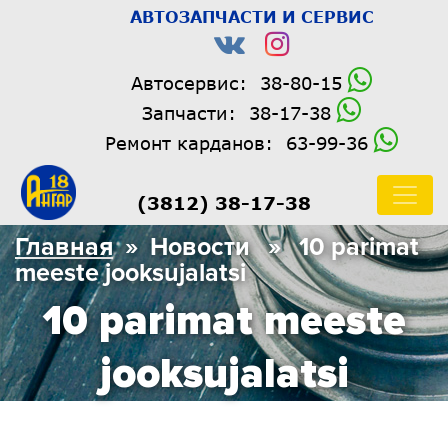
АВТОЗАПЧАСТИ И СЕРВИС
Автосервис:
38-80-15
Запчасти:
38-17-38
Ремонт карданов:
63-99-36
(3812) 38-17-38
Главная
» Новости » 10 parimat
meeste jooksujalatsi
10 parimat meeste
jooksujalatsi